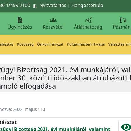
36 1/459-2100
Nyitvatartás
|
Hangostérkép




Ügyintézés
Részvétel
Átláthatóság
Pázmán
jlesztés
Közösség
Önkormányzat
Polgármesteri Hivatal
Választási in
ügyi Bizottság 2021. évi munkájáról, va
ember 30. közötti időszakban átruházott
ámoló elfogadása
ehozva:
2022. május 11.
)
atározat
nzügyi Bizottság 2021. évi munkájáról, valamint