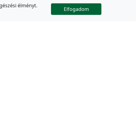
gészési élményt.
Elfogadom

Az oldal folytatódik