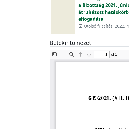
a Bizottság 2021. júni
átruházott hatáskörb
elfogadása
Utolsó frissítés: 2022. 
event_available
Betekintő nézet