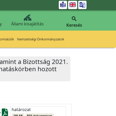


y
Állami kisajátítás
Keresés
formációk
Nemzetiségi Önkormányzatok
lamint a Bizottság 2021.
 hatáskörben hozott
határozat
195 KB
PDF dokumentum