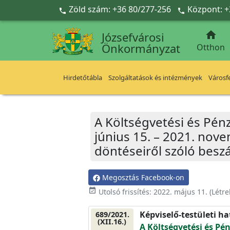
Ugrás a fő tartalomra
Zöld szám: +36 80/277-256
Központ: +



Józsefvárosi
Önkormányzat
Otthon
Hirdetőtábla
Szolgáltatások és intézmények
Városfe
A Költségvetési és Pénz
június 15. – 2021. nov
döntéseiről szóló besz
Megosztás Facebook-on
event_available
Utolsó frissítés:
2022. május 11.
(Létr
Képviselő-testületi h
689/2021.
(XII.16.)
A Költségvetési és Pé