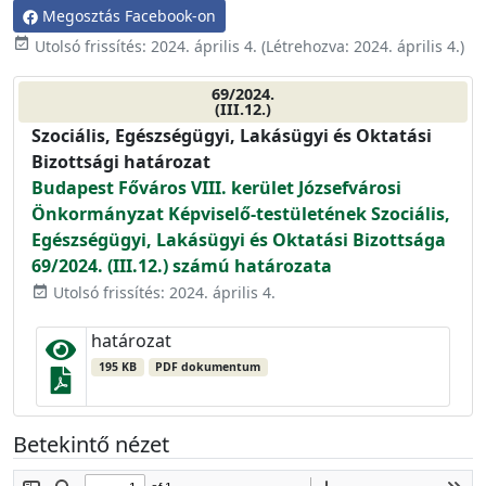
Megosztás Facebook-on
event_available
Utolsó frissítés:
2024. április 4.
(Létrehozva:
2024. április 4.
)
69/2024.
(III.12.)
Szociális, Egészségügyi, Lakásügyi és Oktatási
Bizottsági határozat
Budapest Főváros VIII. kerület Józsefvárosi
Önkormányzat Képviselő-testületének Szociális,
Egészségügyi, Lakásügyi és Oktatási Bizottsága
69/2024. (III.12.) számú határozata
Utolsó frissítés: 2024. április 4.
event_available
határozat
195 KB
PDF dokumentum
Betekintő nézet