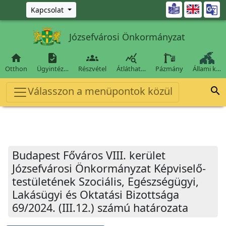
Ugrás a fő tartalomra

Kapcsolat
Józsefvárosi Önkormányzat




Otthon
Ügyintéz…
Részvétel
Átláthat…
Pázmány
Állami k…
Válasszon a menüpontok közül

Budapest Főváros VIII. kerület
Józsefvárosi Önkormányzat Képviselő-
testületének Szociális, Egészségügyi,
Lakásügyi és Oktatási Bizottsága
69/2024. (III.12.) számú határozata