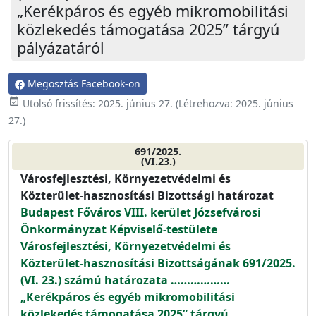
„Kerékpáros és egyéb mikromobilitási
közlekedés támogatása 2025” tárgyú
pályázatáról
Megosztás Facebook-on
event_available
Utolsó frissítés:
2025. június 27.
(Létrehozva:
2025. június
27.
)
691/2025.
(VI.23.)
Városfejlesztési, Környezetvédelmi és
Közterület-hasznosítási Bizottsági határozat
Budapest Főváros VIII. kerület Józsefvárosi
Önkormányzat Képviselő-testülete
Városfejlesztési, Környezetvédelmi és
Közterület-hasznosítási Bizottságának 691/2025.
(VI. 23.) számú határozata ………………
„Kerékpáros és egyéb mikromobilitási
közlekedés támogatása 2025” tárgyú