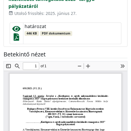
pályázatáról
Utolsó frissítés: 2025. június 27.
event_available
határozat
446 KB
PDF dokumentum
Betekintő nézet