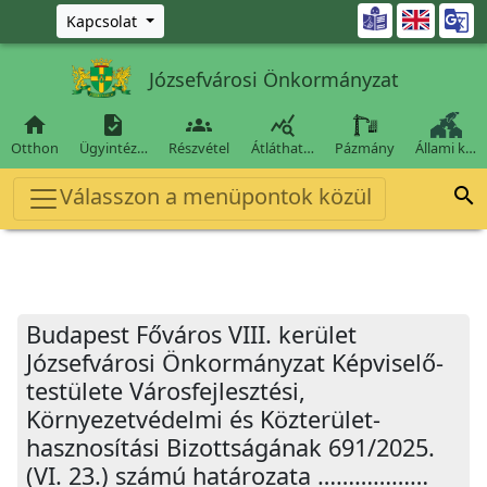
Ugrás a fő tartalomra

Kapcsolat
Józsefvárosi Önkormányzat




Otthon
Ügyintéz…
Részvétel
Átláthat…
Pázmány
Állami k…
Válasszon a menüpontok közül

Budapest Főváros VIII. kerület
Józsefvárosi Önkormányzat Képviselő-
testülete Városfejlesztési,
Környezetvédelmi és Közterület-
hasznosítási Bizottságának 691/2025.
(VI. 23.) számú határozata ………………