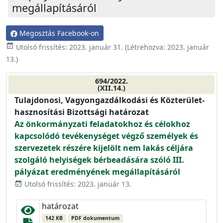
megállapításáról
Megosztás Facebook-on
event_available
Utolsó frissítés:
2023. január 31.
(Létrehozva:
2023. január
13.
)
694/2022.
(XII.14.)
Tulajdonosi, Vagyongazdálkodási és Közterület-
hasznosítási Bizottsági határozat
Az önkormányzati feladatokhoz és célokhoz
kapcsolódó tevékenységet végző személyek és
szervezetek részére kijelölt nem lakás céljára
szolgáló helyiségek bérbeadására szóló III.
pályázat eredményének megállapításáról
Utolsó frissítés: 2023. január 13.
event_available
határozat
142 KB
PDF dokumentum