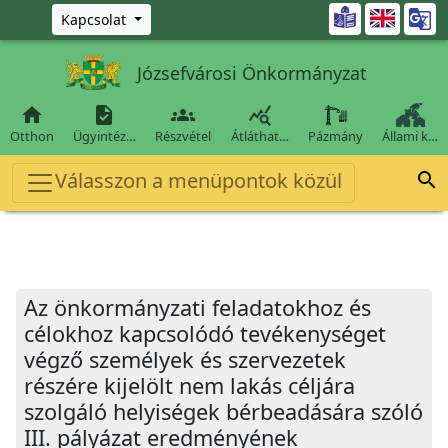
Ugrás a fő tartalomra

Kapcsolat
Józsefvárosi Önkormányzat




Otthon
Ügyintéz…
Részvétel
Átláthat…
Pázmány
Állami k…
Válasszon a menüpontok közül

Az önkormányzati feladatokhoz és
célokhoz kapcsolódó tevékenységet
végző személyek és szervezetek
részére kijelölt nem lakás céljára
szolgáló helyiségek bérbeadására szóló
III. pályázat eredményének