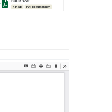
határozat
444 KB
PDF dokumentum