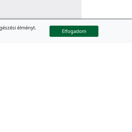
gészési élményt.
Elfogadom

Az oldal folytatódik