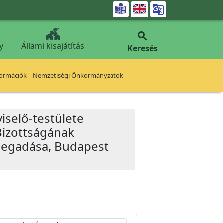


y
Állami kisajátítás
Keresés
formációk
Nemzetiségi Önkormányzatok
iselő-testülete
Bizottságának
 megadása, Budapest