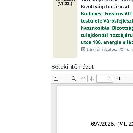
(VI.23.)
Bizottsági határozat
Budapest Főváros VIII
testülete Városfejlesz
hasznosítási Bizottsá
tulajdonosi hozzájáru
utca 106. energia ell
Utolsó frissítés: 2025. j
event_available
Betekintő nézet