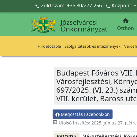
Ugrás a fő tartalomra
Zöld szám: +36 80/277-256
Központ: +



Józsefvárosi
Önkormányzat
Otthon
Hirdetőtábla
Szolgáltatások és intézmények
Városfe
Budapest Főváros VIII.
Városfejlesztési, Körn
697/2025. (VI. 23.) sz
VIII. kerület, Baross ut
Megosztás Facebook-on
event_available
Utolsó frissítés:
2025. június 27.
(Létr
Városfejlesztési, Kör
697/2025.