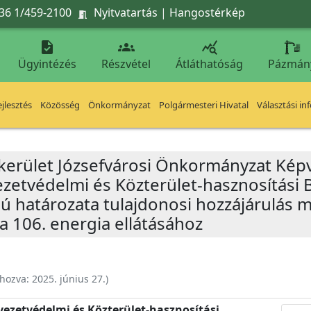
36 1/459-2100
Nyitvatartás
|
Hangostérkép




Ügyintézés
Részvétel
Átláthatóság
Pázmán
jlesztés
Közösség
Önkormányzat
Polgármesteri Hivatal
Választási in
 kerület Józsefvárosi Önkormányzat Képv
yezetvédelmi és Közterület-hasznosítási 
ámú határozata tulajdonosi hozzájárulás
ca 106. energia ellátásához
ehozva:
2025. június 27.
)
nyezetvédelmi és Közterület-hasznosítási