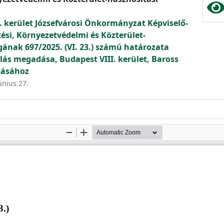
. kerület Józsefvárosi Önkormányzat Képviselő-
tési, Környezetvédelmi és Közterület-
gának 697/2025. (VI. 23.) számú határozata
lás megadása, Budapest VIII. kerület, Baross
átásához
únius 27.