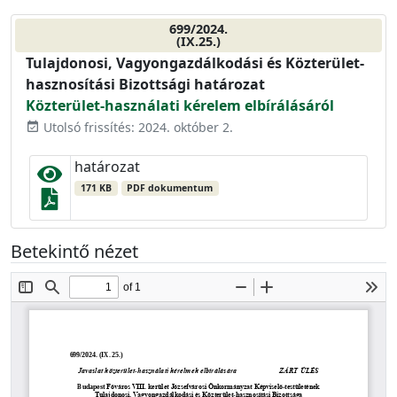
699/2024.
(IX.25.)
Tulajdonosi, Vagyongazdálkodási és Közterület-
hasznosítási Bizottsági határozat
Közterület-használati kérelem elbírálásáról
Utolsó frissítés: 2024. október 2.
event_available
határozat
171 KB
PDF dokumentum
Betekintő nézet