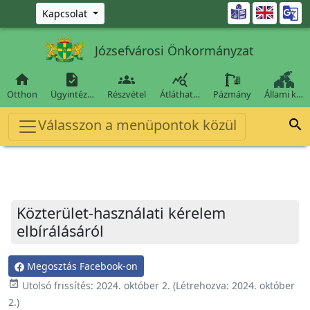
Ugrás a fő tartalomra

Kapcsolat
Józsefvárosi Önkormányzat




Otthon
Ügyintéz…
Részvétel
Átláthat…
Pázmány
Állami k…
Válasszon a menüpontok közül

Közterület-használati kérelem
elbírálásáról
Megosztás Facebook-on
event_available
Utolsó frissítés:
2024. október 2.
(Létrehozva:
2024. október
2.
)