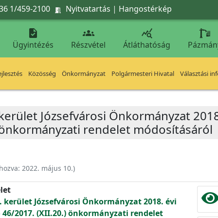
36 1/459-2100
Nyitvatartás
|
Hangostérkép




Ügyintézés
Részvétel
Átláthatóság
Pázmán
jlesztés
Közösség
Önkormányzat
Polgármesteri Hivatal
Választási in
 kerület Józsefvárosi Önkormányzat 2018
.) önkormányzati rendelet módosításáról
ehozva:
2022. május 10.
)
let
. kerület Józsefvárosi Önkormányzat 2018. évi
 46/2017. (XII.20.) önkormányzati rendelet