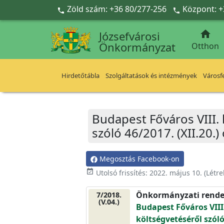
Ugrás a fő tartalomra
Zöld szám: +36 80/277-256
Központ: +



Józsefvárosi
Önkormányzat
Otthon
Hirdetőtábla
Szolgáltatások és intézmények
Városfe
Budapest Főváros VIII.
szóló 46/2017. (XII.20
Megosztás Facebook-on
event_available
Utolsó frissítés:
2022. május 10.
(Létr
Önkormányzati rende
7/2018.
(V.04.)
Budapest Főváros VIII
költségvetéséről szóló