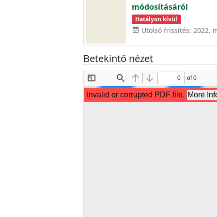
módosításáról
Hatályon kívül
Utolsó frissítés: 2022. 
event_available
Betekintő nézet