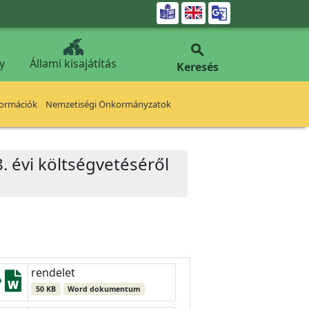


y
Állami kisajátítás
Keresés
formációk
Nemzetiségi Önkormányzatok
. évi költségvetéséről
rendelet
50 KB
Word dokumentum