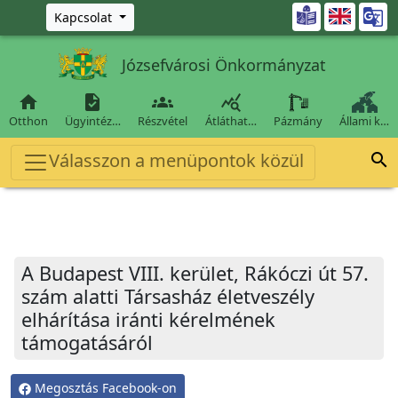
Ugrás a fő tartalomra

Kapcsolat
Józsefvárosi Önkormányzat




Otthon
Ügyintéz…
Részvétel
Átláthat…
Pázmány
Állami k…
Válasszon a menüpontok közül

A Budapest VIII. kerület, Rákóczi út 57.
szám alatti Társasház életveszély
elhárítása iránti kérelmének
támogatásáról
Megosztás Facebook-on