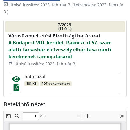
event_available
Utolsó frissítés:
2023. február 3.
(Létrehozva:
2023. február
3.
)
7/2023.
(II.01.)
Városüzemeltetési Bizottsági határozat
A Budapest VIII. kerület, Rákóczi út 57. szám
alatti Társasház életveszély elhárítása iránti
kérelmének támogatásáról
Utolsó frissítés: 2023. február 3.
event_available
határozat
181 KB
PDF dokumentum
Betekintő nézet