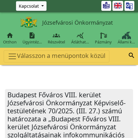
Ugrás a fő tartalomra

Kapcsolat
Józsefvárosi Önkormányzat




Otthon
Ügyintéz…
Részvétel
Átláthat…
Pázmány
Állami k…
Válasszon a menüpontok közül

Budapest Főváros VIII. kerület
Józsefvárosi Önkormányzat Képviselő-
testületének 70/2025. (III. 27.) számú
határozata a „Budapest Főváros VIII.
kerület Józsefvárosi Önkormányzat
szolgáltatásainak infokommunikációs