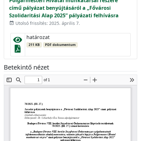
Polgármesteri Hivatal munkatársai részére”
című pályázat benyújtásáról a „Fővárosi
Szolidaritási Alap 2025” pályázati felhívásra
Utolsó frissítés: 2025. április 7.
event_available
határozat
211 KB
PDF dokumentum
Betekintő nézet