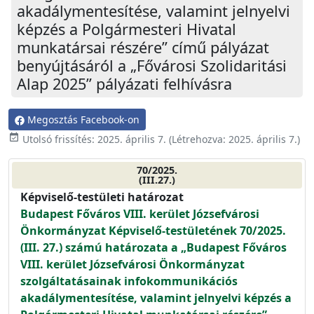
akadálymentesítése, valamint jelnyelvi
képzés a Polgármesteri Hivatal
munkatársai részére” című pályázat
benyújtásáról a „Fővárosi Szolidaritási
Alap 2025” pályázati felhívásra
Megosztás Facebook-on
event_available
Utolsó frissítés:
2025. április 7.
(Létrehozva:
2025. április 7.
)
70/2025.
(III.27.)
Képviselő-testületi határozat
Budapest Főváros VIII. kerület Józsefvárosi
Önkormányzat Képviselő-testületének 70/2025.
(III. 27.) számú határozata a „Budapest Főváros
VIII. kerület Józsefvárosi Önkormányzat
szolgáltatásainak infokommunikációs
akadálymentesítése, valamint jelnyelvi képzés a