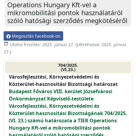
Operations Hungary Kft-vel a
mikromobilitási pontok használatáról
szóló hatósági szerződés megkötéséről
Megosztás Facebook-on
event_available
Utolsó frissítés:
2025. június 27.
(Létrehozva:
2025. június
27.
)
704/2025.
(VI.23.)
Városfejlesztési, Környezetvédelmi és
Közterület-hasznosítási Bizottsági határozat
Budapest Főváros VIII. kerület Józsefvárosi
Önkormányzat Képviselő-testülete
Városfejlesztési, Környezetvédelmi és
Közterület-hasznosítási Bizottságának 704/2025.
(VI. 23.) számú határozata a TIER Operations
Hungary Kft-vel a mikromobilitási pontok
használatáról szóló hatósági szerződés