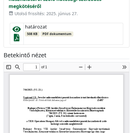
megkötéséről
Utolsó frissítés: 2025. június 27.
event_available
határozat
508 KB
PDF dokumentum
Betekintő nézet