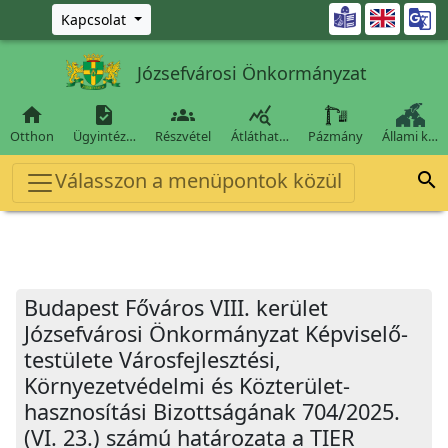
Ugrás a fő tartalomra

Kapcsolat
Józsefvárosi Önkormányzat




Otthon
Ügyintéz…
Részvétel
Átláthat…
Pázmány
Állami k…
Válasszon a menüpontok közül

Budapest Főváros VIII. kerület
Józsefvárosi Önkormányzat Képviselő-
testülete Városfejlesztési,
Környezetvédelmi és Közterület-
hasznosítási Bizottságának 704/2025.
(VI. 23.) számú határozata a TIER