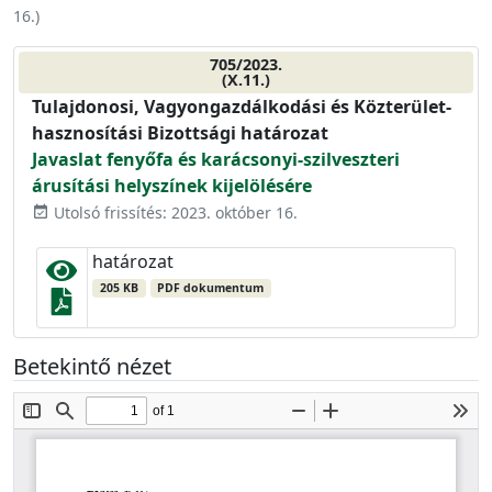
16.
)
705/2023.
(X.11.)
Tulajdonosi, Vagyongazdálkodási és Közterület-
hasznosítási Bizottsági határozat
Javaslat fenyőfa és karácsonyi-szilveszteri
árusítási helyszínek kijelölésére
Utolsó frissítés: 2023. október 16.
event_available
határozat
205 KB
PDF dokumentum
Betekintő nézet