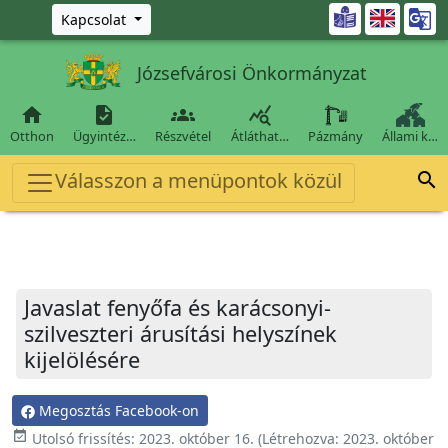
Ugrás a fő tartalomra

Kapcsolat
Józsefvárosi Önkormányzat




Otthon
Ügyintéz…
Részvétel
Átláthat…
Pázmány
Állami k…
Válasszon a menüpontok közül

Javaslat fenyőfa és karácsonyi-
szilveszteri árusítási helyszínek
kijelölésére
Megosztás Facebook-on
event_available
Utolsó frissítés:
2023. október 16.
(Létrehozva:
2023. október