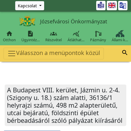
Ugrás a fő tartalomra

Kapcsolat
Józsefvárosi Önkormányzat




Otthon
Ügyintéz…
Részvétel
Átláthat…
Pázmány
Állami k…
Válasszon a menüpontok közül

A Budapest VIII. kerület, Jázmin u. 2-4.
(Szigony u. 18.) szám alatti, 36136/1
helyrajzi számú, 498 m2 alapterületű,
utcai bejáratú, földszinti épület
bérbeadásáról szóló pályázat kiírásáról