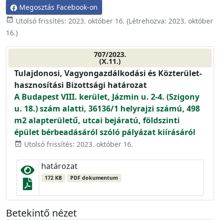
Megosztás Facebook-on
event_available
Utolsó frissítés:
2023. október 16.
(Létrehozva:
2023. október
16.
)
707/2023.
(X.11.)
Tulajdonosi, Vagyongazdálkodási és Közterület-
hasznosítási Bizottsági határozat
A Budapest VIII. kerület, Jázmin u. 2-4. (Szigony
u. 18.) szám alatti, 36136/1 helyrajzi számú, 498
m2 alapterületű, utcai bejáratú, földszinti
épület bérbeadásáról szóló pályázat kiírásáról
Utolsó frissítés: 2023. október 16.
event_available
határozat
172 KB
PDF dokumentum
Betekintő nézet