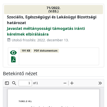
71/2022.
(V.03.)
Szociális, Egészségügyi és Lakásügyi Bizottsági
határozat
Javaslat méltányossági támogatás iránti
kérelmek elbírálására
Utolsó frissítés: 2022. december 13.
event_available
191 KB
PDF dokumentum
Betekintő nézet