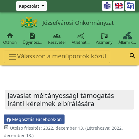
Ugrás a fő tartalomra

Kapcsolat
Józsefvárosi Önkormányzat




Otthon
Ügyintéz…
Részvétel
Átláthat…
Pázmány
Állami k…
Válasszon a menüpontok közül

Javaslat méltányossági támogatás
iránti kérelmek elbírálására
Megosztás Facebook-on
event_available
Utolsó frissítés:
2022. december 13.
(Létrehozva:
2022.
december 13.
)