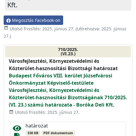
Kft.
Megosztás Facebook-on
event_available
Utolsó frissítés:
2025. június 27.
(Létrehozva:
2025. június
27.
)
710/2025.
(VI.23.)
Városfejlesztési, Környezetvédelmi és
Közterület-hasznosítási Bizottsági határozat
Budapest Főváros VIII. kerület Józsefvárosi
Önkormányzat Képviselő-testülete
Városfejlesztési, Környezetvédelmi és
Közterület-hasznosítási Bizottságának 710/2025.
(VI. 23.) számú határozata - Boróka Deli Kft.
Utolsó frissítés: 2025. június 27.
event_available
határozat
530 KB
PDF dokumentum