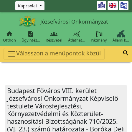
Ugrás a fő tartalomra

Kapcsolat
Józsefvárosi Önkormányzat




Otthon
Ügyintéz…
Részvétel
Átláthat…
Pázmány
Állami k…
Válasszon a menüpontok közül

Budapest Főváros VIII. kerület
Józsefvárosi Önkormányzat Képviselő-
testülete Városfejlesztési,
Környezetvédelmi és Közterület-
hasznosítási Bizottságának 710/2025.
(VI. 23.) számú határozata - Boróka Deli