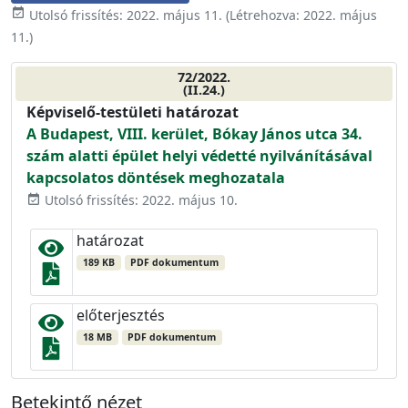
event_available
Utolsó frissítés:
2022. május 11.
(Létrehozva:
2022. május
11.
)
72/2022.
(II.24.)
Képviselő-testületi határozat
A Budapest, VIII. kerület, Bókay János utca 34.
szám alatti épület helyi védetté nyilvánításával
kapcsolatos döntések meghozatala
Utolsó frissítés: 2022. május 10.
event_available
határozat
189 KB
PDF dokumentum
előterjesztés
18 MB
PDF dokumentum
Betekintő nézet