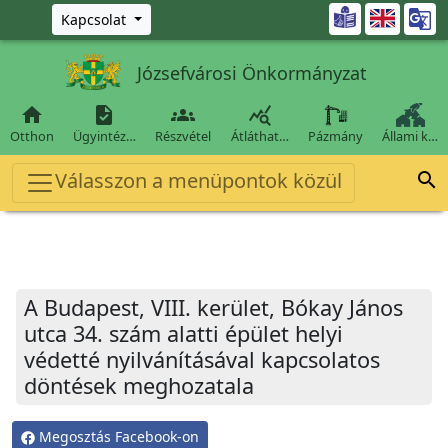
Ugrás a fő tartalomra

Kapcsolat
Józsefvárosi Önkormányzat




Otthon
Ügyintéz…
Részvétel
Átláthat…
Pázmány
Állami k…
Válasszon a menüpontok közül

A Budapest, VIII. kerület, Bókay János
utca 34. szám alatti épület helyi
védetté nyilvánításával kapcsolatos
döntések meghozatala
Megosztás Facebook-on