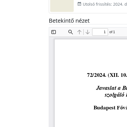
Utolsó frissítés: 2024.
event_available
Betekintő nézet