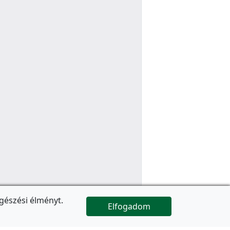
gészési élményt.
Elfogadom

Az oldal folytatódik