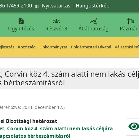
36 1/459-2100
Nyitvatartás
|
Hangostérkép




Ügyintézés
Részvétel
Átláthatóság
Pázmán
jlesztés
Közösség
Önkormányzat
Polgármesteri Hivatal
Választási in
, Corvin köz 4. szám alatti nem lakás cél
s bérbeszámításról
étrehozva:
2024. december 12.
)
si Bizottsági határozat
et, Corvin köz 4. szám alatti nem lakás céljára
kapcsolatos bérbeszámításról