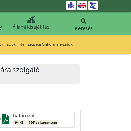


y
Állami kisajátítás
Keresés
formációk
Nemzetiségi Önkormányzatok
jára szolgáló
határozat
94 KB
PDF dokumentum