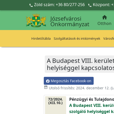
Ugrás a fő tartalomra
Zöld szám: +36 80/277-256
Központ: +



Józsefvárosi
Önkormányzat
Otthon
Hirdetőtábla
Szolgáltatások és intézmények
Városfe
A Budapest VIII. kerület
helyiséggel kapcsolato
Megosztás Facebook-on
event_available
Utolsó frissítés:
2024. december 12.
(L
Pénzügyi és Tulajdono
72/2024.
(XII.10.)
A Budapest VIII. kerül
szolgáló helyiséggel 