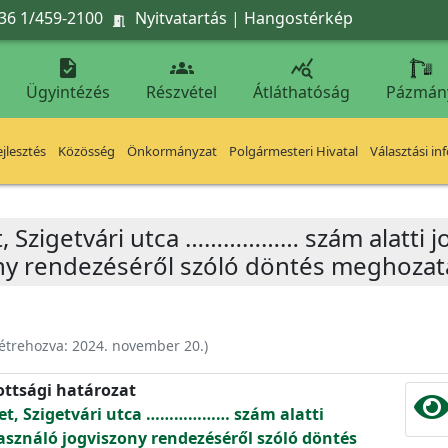
36 1/459-2100
Nyitvatartás
|
Hangostérkép




Ügyintézés
Részvétel
Átláthatóság
Pázmán
jlesztés
Közösség
Önkormányzat
Polgármesteri Hivatal
Választási in
t, Szigetvári utca ……………… szám alatti j
ny rendezéséről szóló döntés meghozat
étrehozva:
2024. november 20.
)
ottsági határozat
let, Szigetvári utca ……………… szám alatti
asználó jogviszony rendezéséről szóló döntés