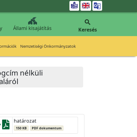


y
Állami kisajátítás
Keresés
formációk
Nemzetiségi Önkormányzatok
ogcím nélküli
aláról
határozat
150 KB
PDF dokumentum