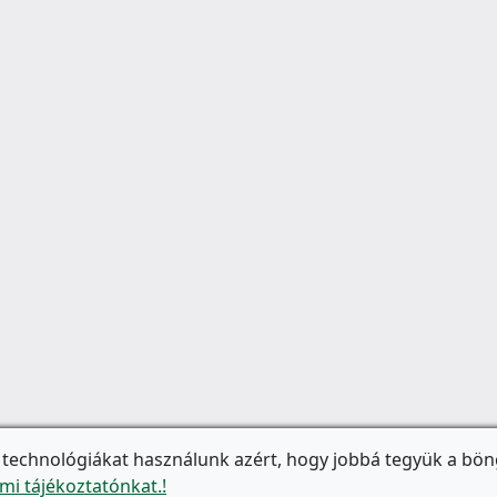
 technológiákat használunk azért, hogy jobbá tegyük a bön
mi tájékoztatónkat.!