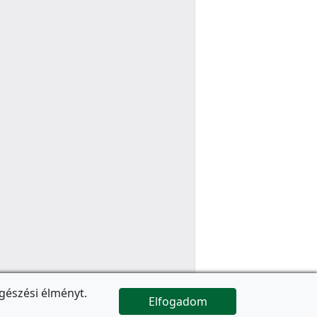
gészési élményt.
Elfogadom

Az oldal folytatódik