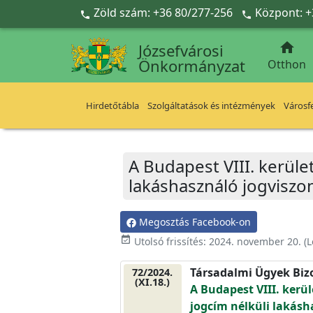
Ugrás a fő tartalomra
Zöld szám: +36 80/277-256
Központ: +



Józsefvárosi
Önkormányzat
Otthon
Hirdetőtábla
Szolgáltatások és intézmények
Városfe
A Budapest VIII. kerüle
lakáshasználó jogviszo
Megosztás Facebook-on
event_available
Utolsó frissítés:
2024. november 20.
(L
Társadalmi Ügyek Biz
72/2024.
(XI.18.)
A Budapest VIII. kerü
jogcím nélküli lakásh