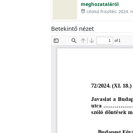
meghozataláról
Utolsó frissítés: 2024.
event_available
Betekintő nézet