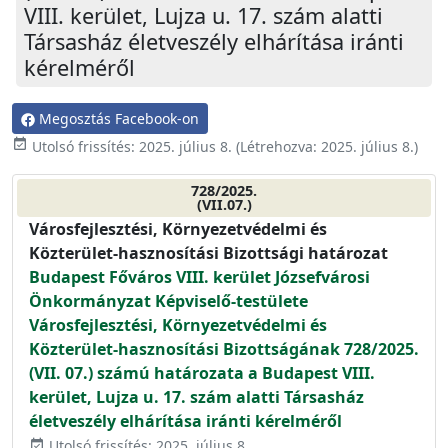
VIII. kerület, Lujza u. 17. szám alatti
Társasház életveszély elhárítása iránti
kérelméről
Megosztás Facebook-on
event_available
Utolsó frissítés:
2025. július 8.
(Létrehozva:
2025. július 8.
)
728/2025.
(VII.07.)
Városfejlesztési, Környezetvédelmi és
Közterület-hasznosítási Bizottsági határozat
Budapest Főváros VIII. kerület Józsefvárosi
Önkormányzat Képviselő-testülete
Városfejlesztési, Környezetvédelmi és
Közterület-hasznosítási Bizottságának 728/2025.
(VII. 07.) számú határozata a Budapest VIII.
kerület, Lujza u. 17. szám alatti Társasház
életveszély elhárítása iránti kérelméről
Utolsó frissítés: 2025. július 8.
event_available