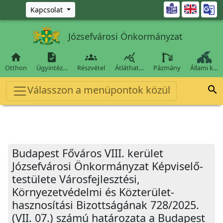
Ugrás a fő tartalomra

Kapcsolat
Józsefvárosi Önkormányzat




Otthon
Ügyintéz…
Részvétel
Átláthat…
Pázmány
Állami k…
Válasszon a menüpontok közül

Budapest Főváros VIII. kerület
Józsefvárosi Önkormányzat Képviselő-
testülete Városfejlesztési,
Környezetvédelmi és Közterület-
hasznosítási Bizottságának 728/2025.
(VII. 07.) számú határozata a Budapest