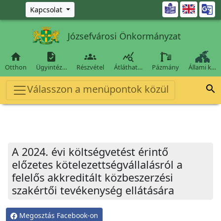
Ugrás a fő tartalomra

Kapcsolat
Józsefvárosi Önkormányzat




Otthon
Ügyintéz…
Részvétel
Átláthat…
Pázmány
Állami k…
Válasszon a menüpontok közül

A 2024. évi költségvetést érintő
előzetes kötelezettségvállalásról a
felelős akkreditált közbeszerzési
szakértői tevékenység ellátására
Megosztás Facebook-on