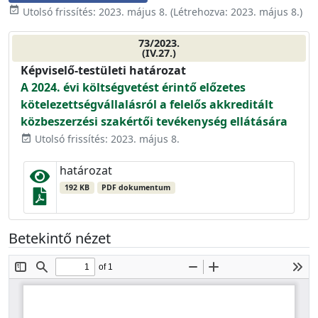
event_available
Utolsó frissítés:
2023. május 8.
(Létrehozva:
2023. május 8.
)
73/2023.
(IV.27.)
Képviselő-testületi határozat
A 2024. évi költségvetést érintő előzetes
kötelezettségvállalásról a felelős akkreditált
közbeszerzési szakértői tevékenység ellátására
Utolsó frissítés: 2023. május 8.
event_available
határozat
192 KB
PDF dokumentum
Betekintő nézet