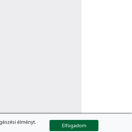
gészési élményt.
Elfogadom

Az oldal folytatódik