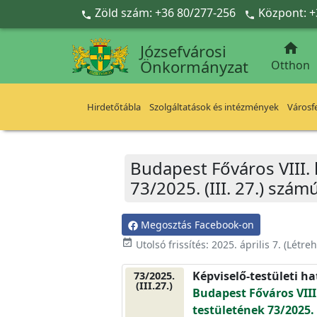
Ugrás a fő tartalomra
Zöld szám: +36 80/277-256
Központ: +



Józsefvárosi
Önkormányzat
Otthon
Hirdetőtábla
Szolgáltatások és intézmények
Városfe
Budapest Főváros VIII.
73/2025. (III. 27.) szá
Megosztás Facebook-on
event_available
Utolsó frissítés:
2025. április 7.
(Létre
Képviselő-testületi h
73/2025.
(III.27.)
Budapest Főváros VIII
testületének 73/2025. 