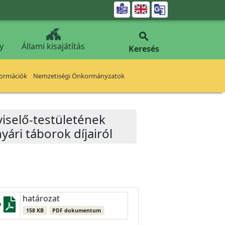


y
Állami kisajátítás
Keresés
formációk
Nemzetiségi Önkormányzatok
iselő-testületének
yári táborok díjairól
határozat
158 KB
PDF dokumentum