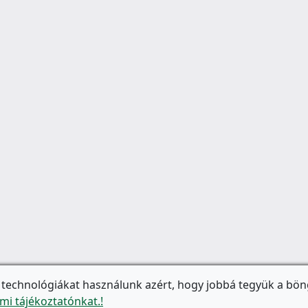
 technológiákat használunk azért, hogy jobbá tegyük a bön
mi tájékoztatónkat.!