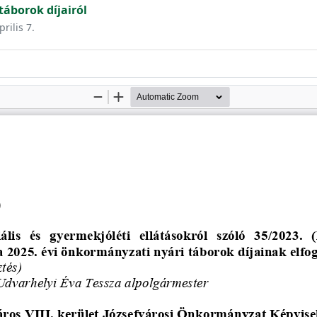
áborok díjairól
rilis 7.