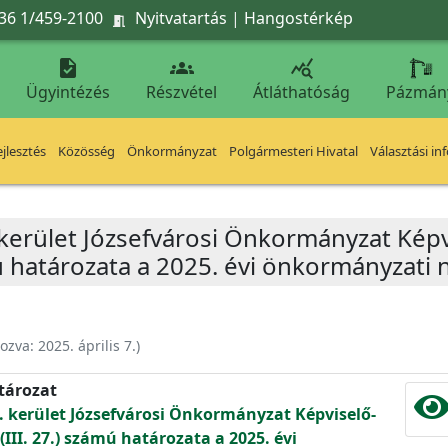
36 1/459-2100
Nyitvatartás
|
Hangostérkép




Ügyintézés
Részvétel
Átláthatóság
Pázmán
jlesztés
Közösség
Önkormányzat
Polgármesteri Hivatal
Választási in
 kerület Józsefvárosi Önkormányzat Képv
mú határozata a 2025. évi önkormányzati n
hozva:
2025. április 7.
)
atározat
. kerület Józsefvárosi Önkormányzat Képviselő-
(III. 27.) számú határozata a 2025. évi