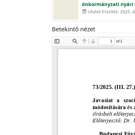
önkormányzati nyári t
Utolsó frissítés: 2025. áp
event_available
Betekintő nézet