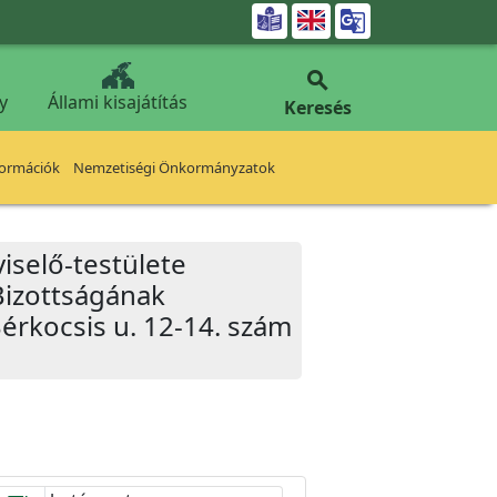


y
Állami kisajátítás
Keresés
formációk
Nemzetiségi Önkormányzatok
iselő-testülete
Bizottságának
Bérkocsis u. 12-14. szám