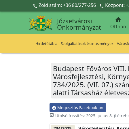
Ugrás a fő tartalomra
Zöld szám: +36 80/277-256
Központ: +



Józsefvárosi
Önkormányzat
Otthon
Hirdetőtábla
Szolgáltatások és intézmények
Városfe
Budapest Főváros VIII.
Városfejlesztési, Körn
734/2025. (VII. 07.) sz
alatti Társasház életves
Megosztás Facebook-on
event_available
Utolsó frissítés:
2025. július 8.
(Létreh
Városfejlesztési, Kör
734/2025.