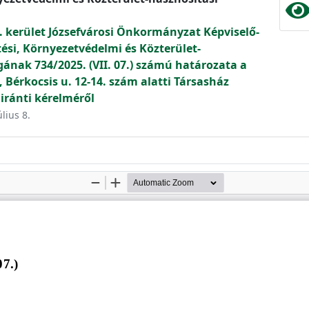
. kerület Józsefvárosi Önkormányzat Képviselő-
tési, Környezetvédelmi és Közterület-
gának 734/2025. (VII. 07.) számú határozata a
, Bérkocsis u. 12-14. szám alatti Társasház
 iránti kérelméről
úlius 8.