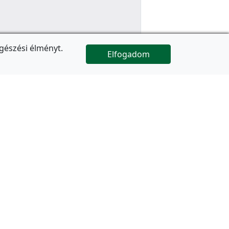
gészési élményt.
Elfogadom

Az oldal folytatódik