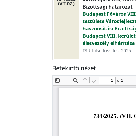
(VII.07.)
Bizottsági határozat
Budapest Főváros VIII
testülete Városfejlesz
hasznosítási Bizottsá
Budapest VIII. kerület
életveszély elhárítása
Utolsó frissítés: 2025. j
event_available
Betekintő nézet