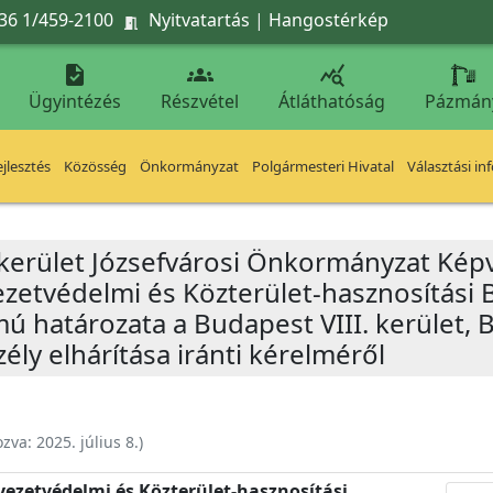
36 1/459-2100
Nyitvatartás
|
Hangostérkép




Ügyintézés
Részvétel
Átláthatóság
Pázmán
jlesztés
Közösség
Önkormányzat
Polgármesteri Hivatal
Választási in
 kerület Józsefvárosi Önkormányzat Képv
yezetvédelmi és Közterület-hasznosítási 
ámú határozata a Budapest VIII. kerület, 
zély elhárítása iránti kérelméről
ozva:
2025. július 8.
)
nyezetvédelmi és Közterület-hasznosítási