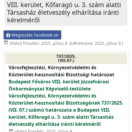
VIII. kerület, Kőfaragó u. 3. szám alatti
Társasház életveszély elhárítása iránti
kérelméről
Megosztás Facebook-on
event_available
Utolsó frissítés:
2025. július 8.
(Létrehozva:
2025. július 8.
)
737/2025.
(VII.07.)
Városfejlesztési, Környezetvédelmi és
Közterület-hasznosítási Bizottsági határozat
Budapest Főváros VIII. kerület Józsefvárosi
Önkormányzat Képviselő-testülete
Városfejlesztési, Környezetvédelmi és
Közterület-hasznosítási Bizottságának 737/2025.
(VII. 07.) számú határozata a Budapest VIII.
kerület, Kőfaragó u. 3. szám alatti Társasház
életveszély elhárítása iránti kérelméről
Utolsó frissítés: 2025. július 8.
event_available