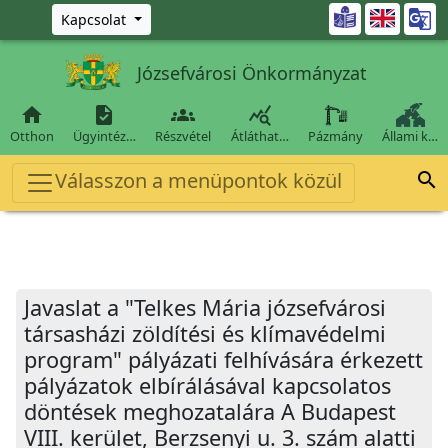
Ugrás a fő tartalomra

Kapcsolat
Józsefvárosi Önkormányzat




Otthon
Ügyintéz…
Részvétel
Átláthat…
Pázmány
Állami k…
Válasszon a menüpontok közül

Javaslat a "Telkes Mária józsefvárosi
társasházi zöldítési és klímavédelmi
program" pályázati felhívására érkezett
pályázatok elbírálásával kapcsolatos
döntések meghozatalára A Budapest
VIII. kerület, Berzsenyi u. 3. szám alatti