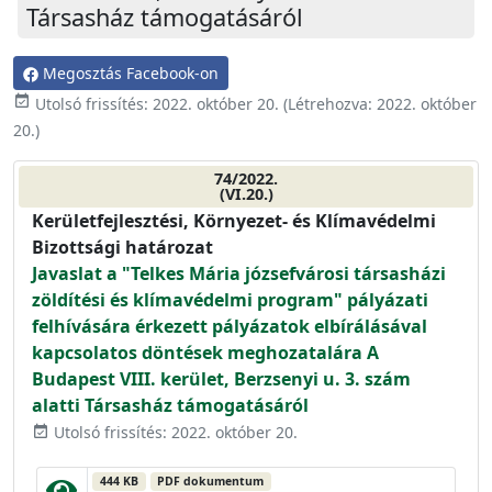
Társasház támogatásáról
Megosztás Facebook-on
event_available
Utolsó frissítés:
2022. október 20.
(Létrehozva:
2022. október
20.
)
74/2022.
(VI.20.)
Kerületfejlesztési, Környezet- és Klímavédelmi
Bizottsági határozat
Javaslat a "Telkes Mária józsefvárosi társasházi
zöldítési és klímavédelmi program" pályázati
felhívására érkezett pályázatok elbírálásával
kapcsolatos döntések meghozatalára A
Budapest VIII. kerület, Berzsenyi u. 3. szám
alatti Társasház támogatásáról
Utolsó frissítés: 2022. október 20.
event_available
444 KB
PDF dokumentum