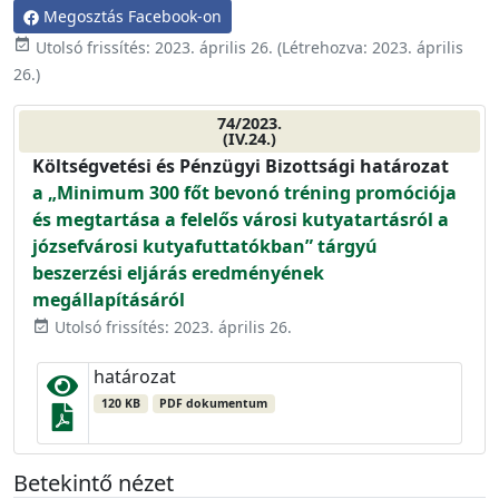
Megosztás Facebook-on
event_available
Utolsó frissítés:
2023. április 26.
(Létrehozva:
2023. április
26.
)
74/2023.
(IV.24.)
Költségvetési és Pénzügyi Bizottsági határozat
a „Minimum 300 főt bevonó tréning promóciója
és megtartása a felelős városi kutyatartásról a
józsefvárosi kutyafuttatókban” tárgyú
beszerzési eljárás eredményének
megállapításáról
Utolsó frissítés: 2023. április 26.
event_available
határozat
120 KB
PDF dokumentum
Betekintő nézet