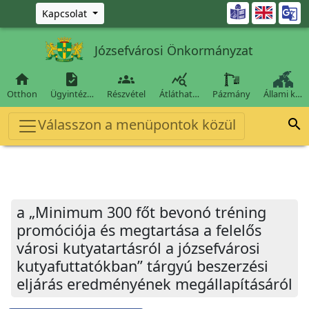
Ugrás a fő tartalomra

Kapcsolat
Józsefvárosi Önkormányzat




Otthon
Ügyintéz…
Részvétel
Átláthat…
Pázmány
Állami k…
Válasszon a menüpontok közül

a „Minimum 300 főt bevonó tréning
promóciója és megtartása a felelős
városi kutyatartásról a józsefvárosi
kutyafuttatókban” tárgyú beszerzési
eljárás eredményének megállapításáról