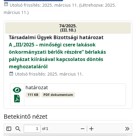
event_available
Utolsó frissítés:
2025. március 11.
(Létrehozva:
2025.
március 11.
)
74/2025.
(III.10.)
Társadalmi Ügyek Bizottsági határozat
A „III/2025 – minőségi csere lakások
önkormányzati bérlők részére” bérlakás
pályázat kiírásával kapcsolatos döntés
meghozataláról
Utolsó frissítés: 2025. március 11.
event_available
határozat
111 KB
PDF dokumentum
Betekintő nézet