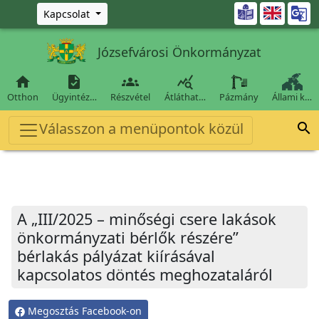
Ugrás a fő tartalomra

Kapcsolat
Józsefvárosi Önkormányzat




Otthon
Ügyintéz…
Részvétel
Átláthat…
Pázmány
Állami k…
Válasszon a menüpontok közül

A „III/2025 – minőségi csere lakások
önkormányzati bérlők részére”
bérlakás pályázat kiírásával
kapcsolatos döntés meghozataláról
Megosztás Facebook-on