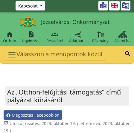
Ugrás a fő tartalomra

Kapcsolat
Józsefvárosi Önkormányzat




Otthon
Ügyintéz…
Részvétel
Átláthat…
Pázmány
Állami k…
Válasszon a menüpontok közül

Az „Otthon-felújítási támogatás” című
pályázat kiírásáról
Megosztás Facebook-on
event_available
Utolsó frissítés:
2023. október 19.
(Létrehozva:
2023. október
19.
)