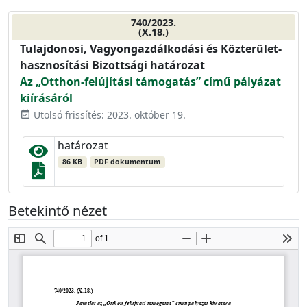
740/2023.
(X.18.)
Tulajdonosi, Vagyongazdálkodási és Közterület-
hasznosítási Bizottsági határozat
Az „Otthon-felújítási támogatás” című pályázat
kiírásáról
Utolsó frissítés: 2023. október 19.
event_available
határozat
86 KB
PDF dokumentum
Betekintő nézet