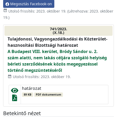
Megosztás Facebook-on
event_available
Utolsó frissítés:
2023. október 19.
(Létrehozva:
2023. október
19.
)
741/2023.
(X.18.)
Tulajdonosi, Vagyongazdálkodási és Közterület-
hasznosítási Bizottsági határozat
A Budapest VIII. kerület, Bródy Sándor u. 2.
szám alatti, nem lakás céljára szolgáló helyiség
bérleti szerződésének közös megegyezéssel
történő megszüntetéséről
Utolsó frissítés: 2023. október 19.
event_available
határozat
89 KB
PDF dokumentum
Betekintő nézet