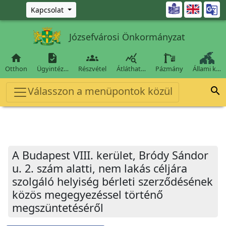
Ugrás a fő tartalomra

Kapcsolat
Józsefvárosi Önkormányzat




Otthon
Ügyintéz…
Részvétel
Átláthat…
Pázmány
Állami k…
Válasszon a menüpontok közül

A Budapest VIII. kerület, Bródy Sándor
u. 2. szám alatti, nem lakás céljára
szolgáló helyiség bérleti szerződésének
közös megegyezéssel történő
megszüntetéséről