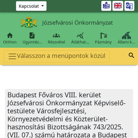
Ugrás a fő tartalomra

Kapcsolat
Józsefvárosi Önkormányzat




Otthon
Ügyintéz…
Részvétel
Átláthat…
Pázmány
Állami k…
Válasszon a menüpontok közül

Budapest Főváros VIII. kerület
Józsefvárosi Önkormányzat Képviselő-
testülete Városfejlesztési,
Környezetvédelmi és Közterület-
hasznosítási Bizottságának 743/2025.
(VII. 07.) számú határozata a Budapest