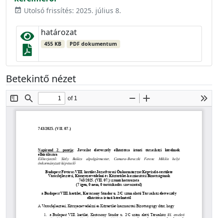
Utolsó frissítés: 2025. július 8.
event_available
határozat
455 KB
PDF dokumentum
Betekintő nézet