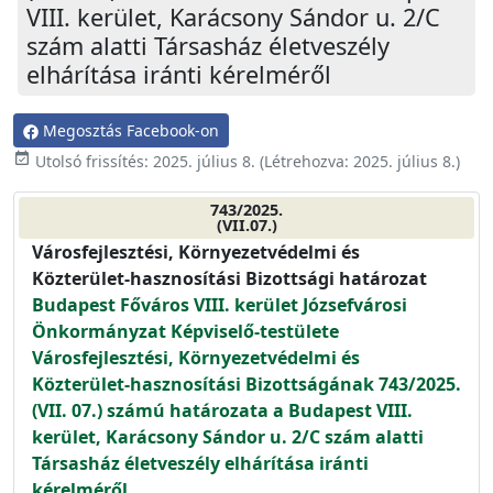
VIII. kerület, Karácsony Sándor u. 2/C
szám alatti Társasház életveszély
elhárítása iránti kérelméről
Megosztás Facebook-on
event_available
Utolsó frissítés:
2025. július 8.
(Létrehozva:
2025. július 8.
)
743/2025.
(VII.07.)
Városfejlesztési, Környezetvédelmi és
Közterület-hasznosítási Bizottsági határozat
Budapest Főváros VIII. kerület Józsefvárosi
Önkormányzat Képviselő-testülete
Városfejlesztési, Környezetvédelmi és
Közterület-hasznosítási Bizottságának 743/2025.
(VII. 07.) számú határozata a Budapest VIII.
kerület, Karácsony Sándor u. 2/C szám alatti
Társasház életveszély elhárítása iránti
kérelméről