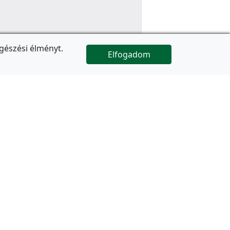
gészési élményt.
Elfogadom

Az oldal folytatódik