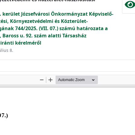
. kerület Józsefvárosi Önkormányzat Képviselő-
tési, Környezetvédelmi és Közterület-
gának 744/2025. (VII. 07.) számú határozata a
, Baross u. 92. szám alatti Társasház
 iránti kérelméről
úlius 8.