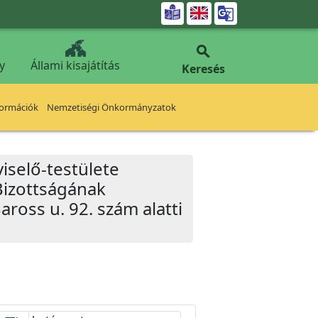


y
Állami kisajátítás
Keresés
formációk
Nemzetiségi Önkormányzatok
iselő-testülete
Bizottságának
aross u. 92. szám alatti