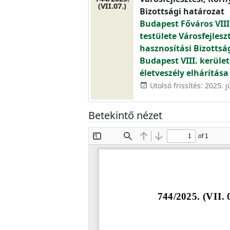
(VII.07.)
Bizottsági határozat
Budapest Főváros VIII
testülete Városfejlesz
hasznosítási Bizottsá
Budapest VIII. kerület
életveszély elhárítása
Utolsó frissítés: 2025. j
event_available
Betekintő nézet