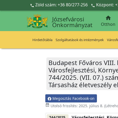
Ugrás a fő tartalomra
Zöld szám: +36 80/277-256
Központ: +



Józsefvárosi
Önkormányzat
Otthon
Hirdetőtábla
Szolgáltatások és intézmények
Városfe
Budapest Főváros VIII.
Városfejlesztési, Körn
744/2025. (VII. 07.) szá
Társasház életveszély e
Megosztás Facebook-on
event_available
Utolsó frissítés:
2025. július 8.
(Létreh
Városfejlesztési, Kör
744/2025.