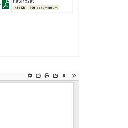
határozat
451 KB
PDF dokumentum