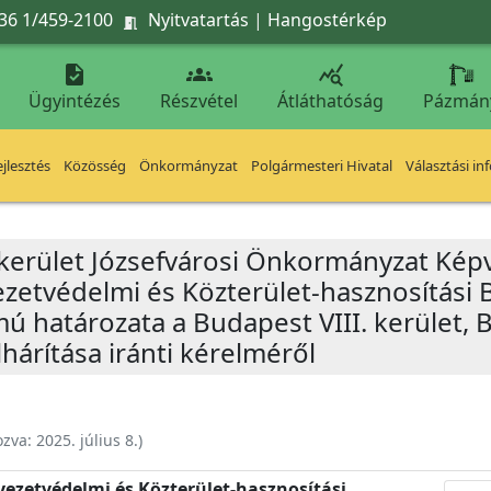
36 1/459-2100
Nyitvatartás
|
Hangostérkép




Ügyintézés
Részvétel
Átláthatóság
Pázmán
jlesztés
Közösség
Önkormányzat
Polgármesteri Hivatal
Választási in
 kerület Józsefvárosi Önkormányzat Képv
yezetvédelmi és Közterület-hasznosítási 
mú határozata a Budapest VIII. kerület, B
lhárítása iránti kérelméről
ozva:
2025. július 8.
)
nyezetvédelmi és Közterület-hasznosítási