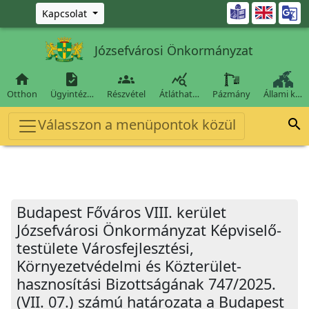
Ugrás a fő tartalomra

Kapcsolat
Józsefvárosi Önkormányzat




Otthon
Ügyintéz…
Részvétel
Átláthat…
Pázmány
Állami k…
Válasszon a menüpontok közül

Budapest Főváros VIII. kerület
Józsefvárosi Önkormányzat Képviselő-
testülete Városfejlesztési,
Környezetvédelmi és Közterület-
hasznosítási Bizottságának 747/2025.
(VII. 07.) számú határozata a Budapest