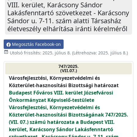
VIII. kerület, Karácsony Sándor
Lakásfenntartó szövetkezet - Karácsony
Sándor u. 7-11. szám alatti Társasház
életveszély elhárítása iránti kérelméről
Megosztás Facebook-on
event_available
Utolsó frissítés:
2025. július 8.
(Létrehozva:
2025. július 8.
)
747/2025.
(VII.07.)
Városfejlesztési, Környezetvédelmi és
Közterület-hasznosítási Bizottsági határozat
Budapest Főváros VIII. kerület Józsefvárosi
Önkormányzat Képviselő-testülete
Városfejlesztési, Környezetvédelmi és
Közterület-hasznosítási Bizottságának 747/2025.
(VII. 07.) számú határozata a Budapest VIII.
kerület, Karácsony Sándor Lakásfenntartó
szövetkezet - Karácsony Sándor u. 7-11. szám