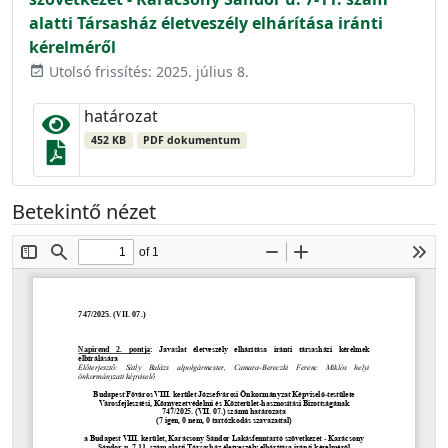
alatti Társasház életveszély elhárítása iránti
kérelméről
Utolsó frissítés: 2025. július 8.
event_available
határozat
452 KB
PDF dokumentum
Betekintő nézet