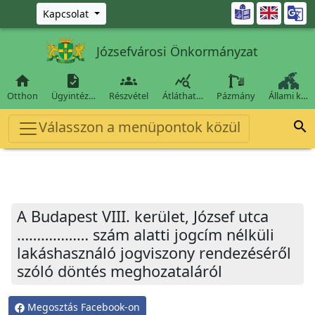
Ugrás a fő tartalomra

Kapcsolat
Józsefvárosi Önkormányzat




Otthon
Ügyintéz…
Részvétel
Átláthat…
Pázmány
Állami k…
Válasszon a menüpontok közül

A Budapest VIII. kerület, József utca
……………… szám alatti jogcím nélküli
lakáshasználó jogviszony rendezéséről
szóló döntés meghozataláról
Megosztás Facebook-on