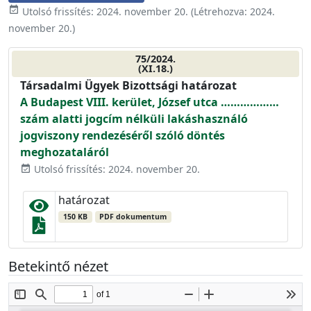
event_available
Utolsó frissítés:
2024. november 20.
(Létrehozva:
2024.
november 20.
)
75/2024.
(XI.18.)
Társadalmi Ügyek Bizottsági határozat
A Budapest VIII. kerület, József utca ………………
szám alatti jogcím nélküli lakáshasználó
jogviszony rendezéséről szóló döntés
meghozataláról
Utolsó frissítés: 2024. november 20.
event_available
határozat
150 KB
PDF dokumentum
Betekintő nézet