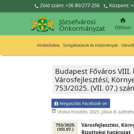
Ugrás a fő tartalomra
Zöld szám: +36 80/277-256
Központ: +



Józsefvárosi
Önkormányzat
Otthon
Hirdetőtábla
Szolgáltatások és intézmények
Városfe
Budapest Főváros VIII.
Városfejlesztési, Körn
753/2025. (VII. 07.) szá
Megosztás Facebook-on
event_available
Utolsó frissítés:
2025. július 8.
(Létreh
Városfejlesztési, Kör
753/2025.
(VII.07.)
Bizottsági határozat