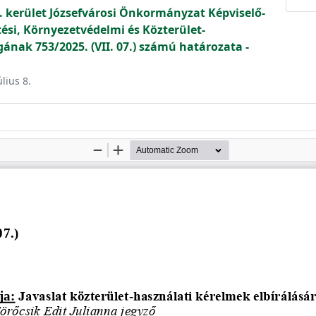
. kerület Józsefvárosi Önkormányzat Képviselő-
tési, Környezetvédelmi és Közterület-
ának 753/2025. (VII. 07.) számú határozata -
úlius 8.