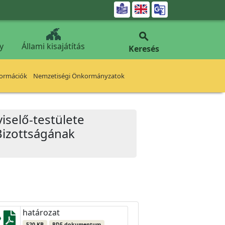


y
Állami kisajátítás
Keresés
formációk
Nemzetiségi Önkormányzatok
iselő-testülete
Bizottságának
határozat
520 KB
PDF dokumentum