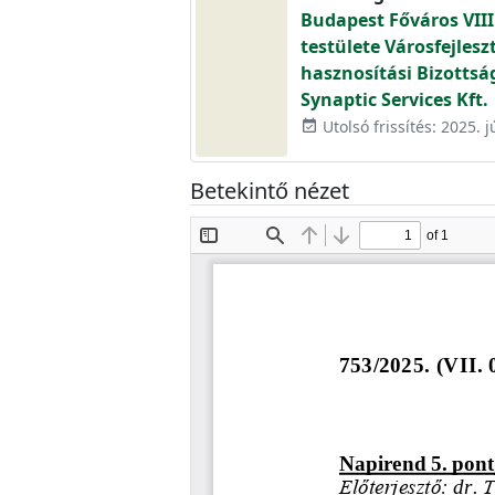
Budapest Főváros VIII
testülete Városfejlesz
hasznosítási Bizottság
Synaptic Services Kft.
Utolsó frissítés: 2025. j
event_available
Betekintő nézet