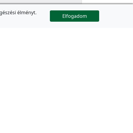
gészési élményt.
Elfogadom

Az oldal folytatódik