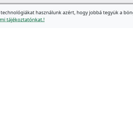
 technológiákat használunk azért, hogy jobbá tegyük a bön
mi tájékoztatónkat.!