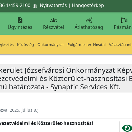
36 1/459-2100
Nyitvatartás
|
Hangostérkép




Ügyintézés
Részvétel
Átláthatóság
Pázmán
jlesztés
Közösség
Önkormányzat
Polgármesteri Hivatal
Választási in
 kerület Józsefvárosi Önkormányzat Képv
yezetvédelmi és Közterület-hasznosítási 
mú határozata - Synaptic Services Kft.
ozva:
2025. július 8.
)
nyezetvédelmi és Közterület-hasznosítási