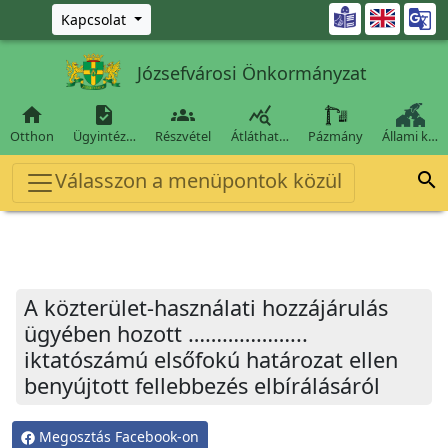
Ugrás a fő tartalomra

Kapcsolat
Józsefvárosi Önkormányzat




Otthon
Ügyintéz…
Részvétel
Átláthat…
Pázmány
Állami k…
Válasszon a menüpontok közül

A közterület-használati hozzájárulás
ügyében hozott ………………...
iktatószámú elsőfokú határozat ellen
benyújtott fellebbezés elbírálásáról
Megosztás Facebook-on