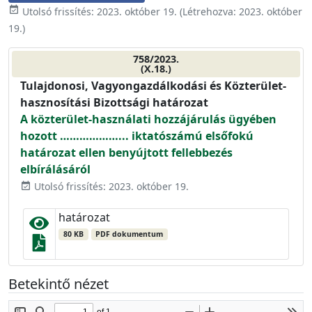
event_available
Utolsó frissítés:
2023. október 19.
(Létrehozva:
2023. október
19.
)
758/2023.
(X.18.)
Tulajdonosi, Vagyongazdálkodási és Közterület-
hasznosítási Bizottsági határozat
A közterület-használati hozzájárulás ügyében
hozott ………………... iktatószámú elsőfokú
határozat ellen benyújtott fellebbezés
elbírálásáról
Utolsó frissítés: 2023. október 19.
event_available
határozat
80 KB
PDF dokumentum
Betekintő nézet