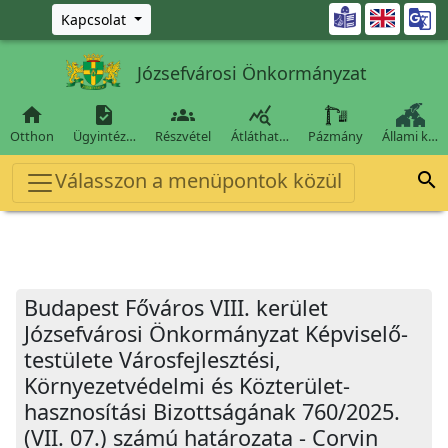
Ugrás a fő tartalomra

Kapcsolat
Józsefvárosi Önkormányzat




Otthon
Ügyintéz…
Részvétel
Átláthat…
Pázmány
Állami k…
Válasszon a menüpontok közül

Budapest Főváros VIII. kerület
Józsefvárosi Önkormányzat Képviselő-
testülete Városfejlesztési,
Környezetvédelmi és Közterület-
hasznosítási Bizottságának 760/2025.
(VII. 07.) számú határozata - Corvin