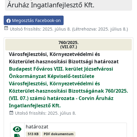
Áruház Ingatlanfejlesztő Kft.
Megosztás Facebook-on
event_available
Utolsó frissítés:
2025. július 8.
(Létrehozva:
2025. július 8.
)
760/2025.
(VII.07.)
Városfejlesztési, Környezetvédelmi és
Közterület-hasznosítási Bizottsági határozat
Budapest Főváros VIII. kerület Józsefvárosi
Önkormányzat Képviselő-testülete
Városfejlesztési, Környezetvédelmi és
Közterület-hasznosítási Bizottságának 760/2025.
(VII. 07.) számú határozata - Corvin Áruház
Ingatlanfejlesztő Kft.
Utolsó frissítés: 2025. július 8.
event_available
határozat
513 KB
PDF dokumentum