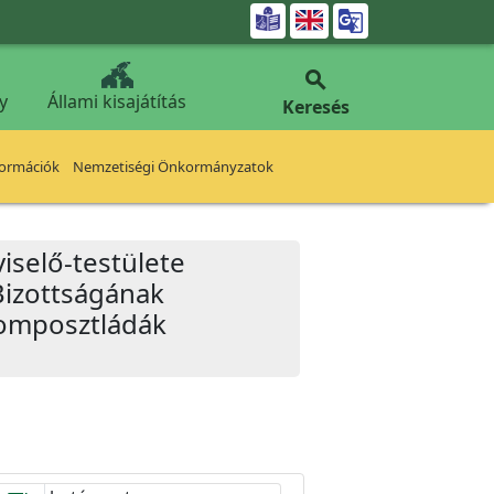


y
Állami kisajátítás
Keresés
formációk
Nemzetiségi Önkormányzatok
iselő-testülete
Bizottságának
Komposztládák