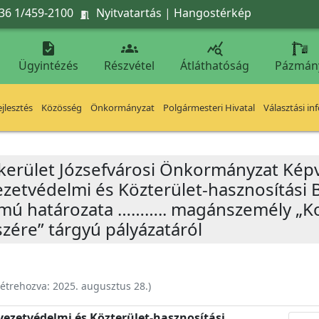
36 1/459-2100
Nyitvatartás
|
Hangostérkép




Ügyintézés
Részvétel
Átláthatóság
Pázmán
jlesztés
Közösség
Önkormányzat
Polgármesteri Hivatal
Választási in
 kerület Józsefvárosi Önkormányzat Képv
yezetvédelmi és Közterület-hasznosítási 
számú határozata ……….. magánszemély „
szére” tárgyú pályázatáról
étrehozva:
2025. augusztus 28.
)
nyezetvédelmi és Közterület-hasznosítási