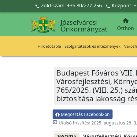
Ugrás a fő tartalomra
Zöld szám: +36 80/277-256
Központ: +



Józsefvárosi
Önkormányzat
Otthon
Hirdetőtábla
Szolgáltatások és intézmények
Városfe
Budapest Főváros VIII.
Városfejlesztési, Körn
765/2025. (VIII. 25.) 
biztosítása lakosság ré
Megosztás Facebook-on
event_available
Utolsó frissítés:
2025. augusztus 28.
(L
Városfejlesztési, Kör
765/2025.