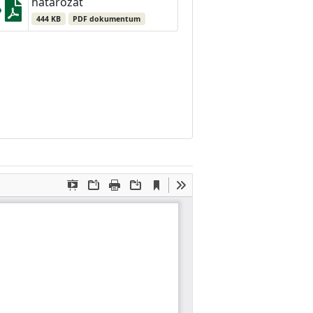
határozat
444 KB
PDF dokumentum