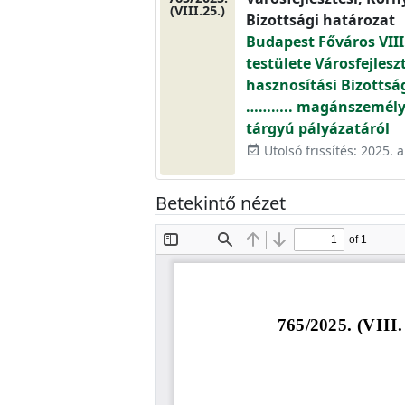
(VIII.25.)
Bizottsági határozat
Budapest Főváros VIII
testülete Városfejlesz
hasznosítási Bizottsá
……….. magánszemély „
tárgyú pályázatáról
Utolsó frissítés: 2025. 
event_available
Betekintő nézet