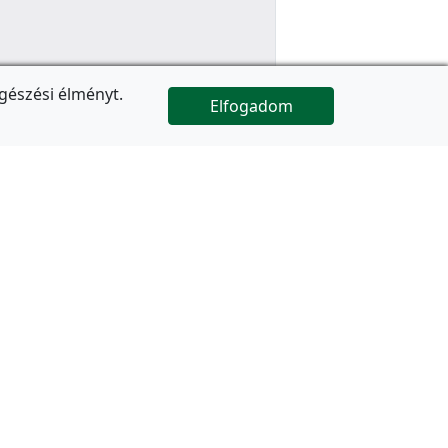
gészési élményt.
Elfogadom

Az oldal folytatódik