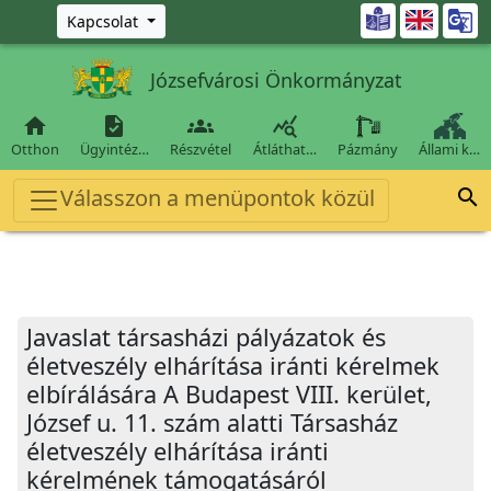
Ugrás a fő tartalomra

Kapcsolat
Józsefvárosi Önkormányzat




Otthon
Ügyintéz…
Részvétel
Átláthat…
Pázmány
Állami k…
Válasszon a menüpontok közül

Javaslat társasházi pályázatok és
életveszély elhárítása iránti kérelmek
elbírálására A Budapest VIII. kerület,
József u. 11. szám alatti Társasház
életveszély elhárítása iránti
kérelmének támogatásáról