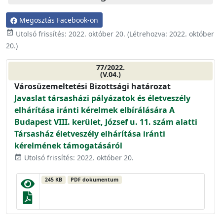
Megosztás Facebook-on
event_available
Utolsó frissítés:
2022. október 20.
(Létrehozva:
2022. október
20.
)
77/2022.
(V.04.)
Városüzemeltetési Bizottsági határozat
Javaslat társasházi pályázatok és életveszély
elhárítása iránti kérelmek elbírálására A
Budapest VIII. kerület, József u. 11. szám alatti
Társasház életveszély elhárítása iránti
kérelmének támogatásáról
Utolsó frissítés: 2022. október 20.
event_available
245 KB
PDF dokumentum