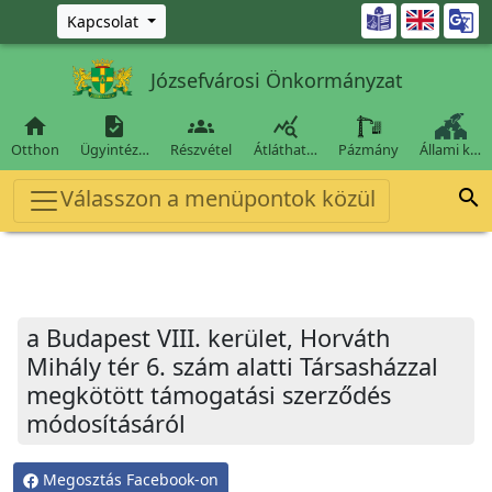
Ugrás a fő tartalomra

Kapcsolat
Józsefvárosi Önkormányzat




Otthon
Ügyintéz…
Részvétel
Átláthat…
Pázmány
Állami k…
Válasszon a menüpontok közül

a Budapest VIII. kerület, Horváth
Mihály tér 6. szám alatti Társasházzal
megkötött támogatási szerződés
módosításáról
Megosztás Facebook-on