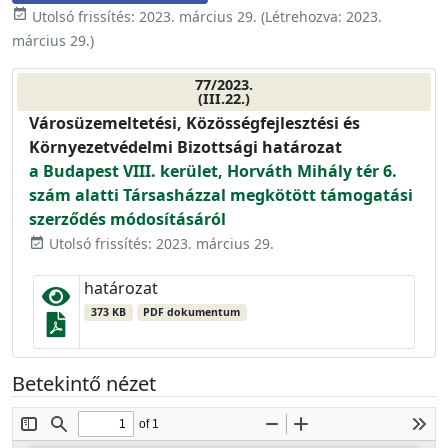
event_available
Utolsó frissítés:
2023. március 29.
(Létrehozva:
2023.
március 29.
)
77/2023.
(III.22.)
Városüzemeltetési, Közösségfejlesztési és
Környezetvédelmi Bizottsági határozat
a Budapest VIII. kerület, Horváth Mihály tér 6.
szám alatti Társasházzal megkötött támogatási
szerződés módosításáról
Utolsó frissítés: 2023. március 29.
event_available
határozat
373 KB
PDF dokumentum
Betekintő nézet