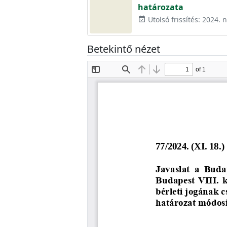
határozata
Utolsó frissítés: 2024.
event_available
Betekintő nézet