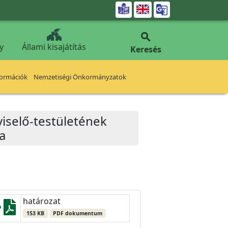


y
Állami kisajátítás
Keresés
formációk
Nemzetiségi Önkormányzatok
iselő-testületének
a
határozat
153 KB
PDF dokumentum