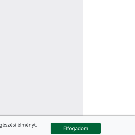
gészési élményt.
Elfogadom

Az oldal folytatódik