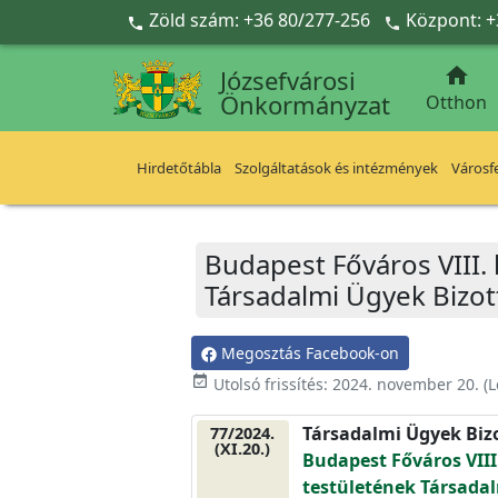
Ugrás a fő tartalomra
Zöld szám: +36 80/277-256
Központ: +



Józsefvárosi
Önkormányzat
Otthon
Hirdetőtábla
Szolgáltatások és intézmények
Városfe
Budapest Főváros VIII.
Társadalmi Ügyek Bizott
Megosztás Facebook-on
event_available
Utolsó frissítés:
2024. november 20.
(L
Társadalmi Ügyek Biz
77/2024.
(XI.20.)
Budapest Főváros VIII
testületének Társadal