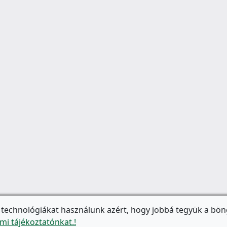
 technológiákat használunk azért, hogy jobbá tegyük a bön
mi tájékoztatónkat.!