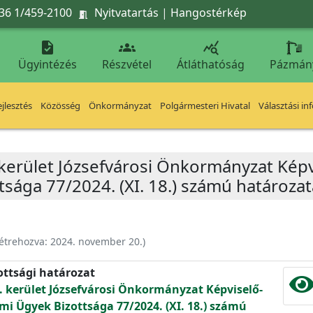
36 1/459-2100
Nyitvatartás
|
Hangostérkép




Ügyintézés
Részvétel
Átláthatóság
Pázmán
jlesztés
Közösség
Önkormányzat
Polgármesteri Hivatal
Választási in
 kerület Józsefvárosi Önkormányzat Képv
sága 77/2024. (XI. 18.) számú határozat
étrehozva:
2024. november 20.
)
ottsági határozat
. kerület Józsefvárosi Önkormányzat Képviselő-
mi Ügyek Bizottsága 77/2024. (XI. 18.) számú