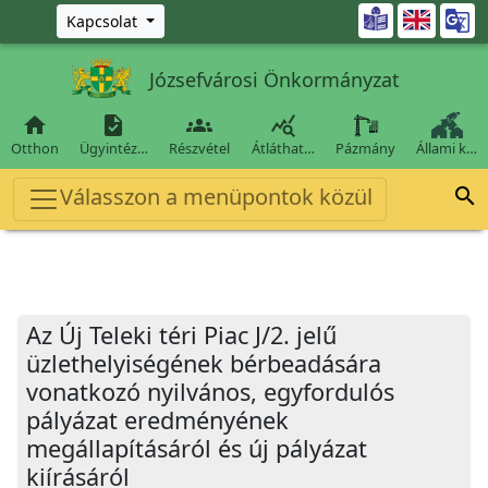
Ugrás a fő tartalomra

Kapcsolat
Józsefvárosi Önkormányzat




Otthon
Ügyintéz…
Részvétel
Átláthat…
Pázmány
Állami k…
Válasszon a menüpontok közül

Az Új Teleki téri Piac J/2. jelű
üzlethelyiségének bérbeadására
vonatkozó nyilvános, egyfordulós
pályázat eredményének
megállapításáról és új pályázat
kiírásáról