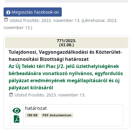
Megosztás Facebook-on
event_available
Utolsó frissítés:
2023. november 13.
(Létrehozva:
2023.
november 13.
)
771/2023.
(XI.08.)
Tulajdonosi, Vagyongazdálkodási és Közterület-
hasznosítási Bizottsági határozat
Az Új Teleki téri Piac J/2. jelű üzlethelyiségének
bérbeadására vonatkozó nyilvános, egyfordulós
pályázat eredményének megállapításáról és új
pályázat kiírásáról
Utolsó frissítés: 2023. november 13.
event_available
határozat
189 KB
PDF dokumentum