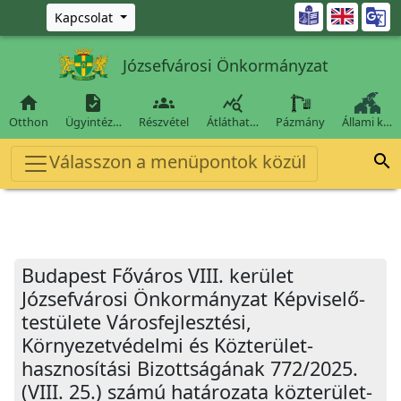
Ugrás a fő tartalomra

Kapcsolat
Józsefvárosi Önkormányzat




Otthon
Ügyintéz…
Részvétel
Átláthat…
Pázmány
Állami k…
Válasszon a menüpontok közül

Budapest Főváros VIII. kerület
Józsefvárosi Önkormányzat Képviselő-
testülete Városfejlesztési,
Környezetvédelmi és Közterület-
hasznosítási Bizottságának 772/2025.
(VIII. 25.) számú határozata közterület-