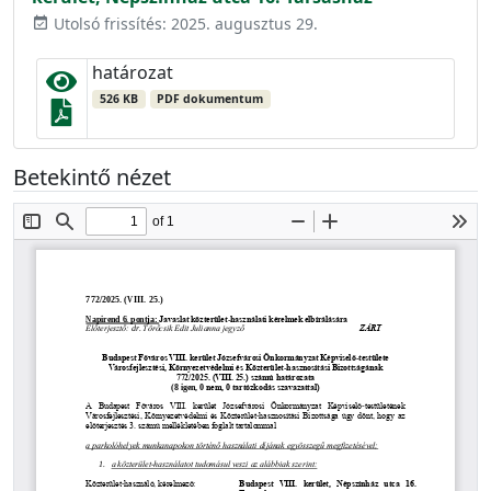
Utolsó frissítés: 2025. augusztus 29.
event_available
határozat
526 KB
PDF dokumentum
Betekintő nézet