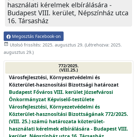
használati kérelmek elbírálására -
Budapest VIII. kerület, Népszínház utca
16. Társasház
Megosztás Facebook-on
event_available
Utolsó frissítés:
2025. augusztus 29.
(Létrehozva:
2025.
augusztus 29.
)
772/2025.
(VIII.25.)
Városfejlesztési, Környezetvédelmi és
Közterület-hasznosítási Bizottsági határozat
Budapest Főváros VIII. kerület Józsefvárosi
Önkormányzat Képviselő-testülete
Városfejlesztési, Környezetvédelmi és
Közterület-hasznosítási Bizottságának 772/2025.
(VIII. 25.) számú határozata közterület-
használati kérelmek elbírálására - Budapest VIII.
kerület, Népszínház utca 16. Társasház