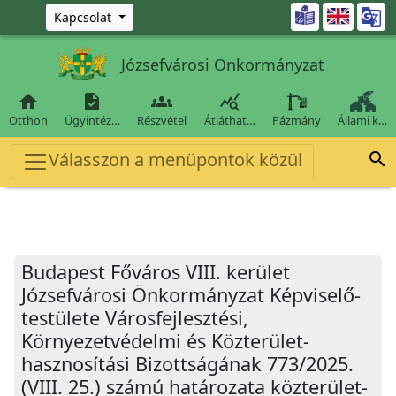
Ugrás a fő tartalomra

Kapcsolat
Józsefvárosi Önkormányzat




Otthon
Ügyintéz…
Részvétel
Átláthat…
Pázmány
Állami k…
Válasszon a menüpontok közül

Budapest Főváros VIII. kerület
Józsefvárosi Önkormányzat Képviselő-
testülete Városfejlesztési,
Környezetvédelmi és Közterület-
hasznosítási Bizottságának 773/2025.
(VIII. 25.) számú határozata közterület-