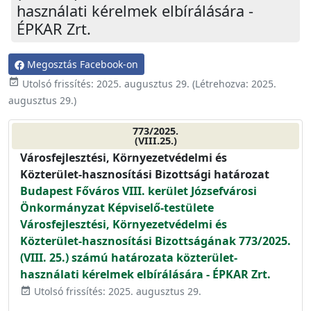
használati kérelmek elbírálására -
ÉPKAR Zrt.
Megosztás Facebook-on
event_available
Utolsó frissítés:
2025. augusztus 29.
(Létrehozva:
2025.
augusztus 29.
)
773/2025.
(VIII.25.)
Városfejlesztési, Környezetvédelmi és
Közterület-hasznosítási Bizottsági határozat
Budapest Főváros VIII. kerület Józsefvárosi
Önkormányzat Képviselő-testülete
Városfejlesztési, Környezetvédelmi és
Közterület-hasznosítási Bizottságának 773/2025.
(VIII. 25.) számú határozata közterület-
használati kérelmek elbírálására - ÉPKAR Zrt.
Utolsó frissítés: 2025. augusztus 29.
event_available