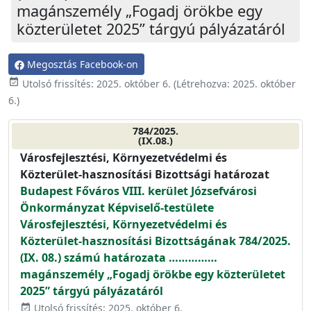
magánszemély „Fogadj örökbe egy
közterületet 2025” tárgyú pályázatáról
Megosztás Facebook-on
event_available
Utolsó frissítés:
2025. október 6.
(Létrehozva:
2025. október
6.
)
784/2025.
(IX.08.)
Városfejlesztési, Környezetvédelmi és
Közterület-hasznosítási Bizottsági határozat
Budapest Főváros VIII. kerület Józsefvárosi
Önkormányzat Képviselő-testülete
Városfejlesztési, Környezetvédelmi és
Közterület-hasznosítási Bizottságának 784/2025.
(IX. 08.) számú határozata ……………
magánszemély „Fogadj örökbe egy közterületet
2025” tárgyú pályázatáról
Utolsó frissítés: 2025. október 6.
event_available