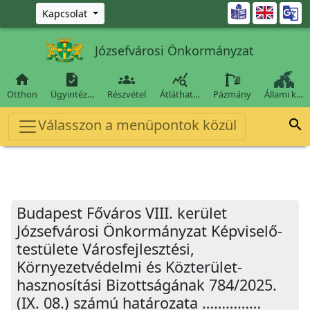
Ugrás a fő tartalomra

Kapcsolat
Józsefvárosi Önkormányzat




Otthon
Ügyintéz…
Részvétel
Átláthat…
Pázmány
Állami k…
Válasszon a menüpontok közül

Budapest Főváros VIII. kerület
Józsefvárosi Önkormányzat Képviselő-
testülete Városfejlesztési,
Környezetvédelmi és Közterület-
hasznosítási Bizottságának 784/2025.
(IX. 08.) számú határozata ……………