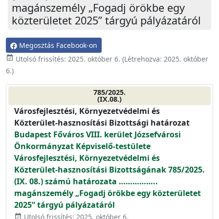
magánszemély „Fogadj örökbe egy
közterületet 2025” tárgyú pályázatáról
Megosztás Facebook-on
event_available
Utolsó frissítés:
2025. október 6.
(Létrehozva:
2025. október
6.
)
785/2025.
(IX.08.)
Városfejlesztési, Környezetvédelmi és
Közterület-hasznosítási Bizottsági határozat
Budapest Főváros VIII. kerület Józsefvárosi
Önkormányzat Képviselő-testülete
Városfejlesztési, Környezetvédelmi és
Közterület-hasznosítási Bizottságának 785/2025.
(IX. 08.) számú határozata ……………..
magánszemély „Fogadj örökbe egy közterületet
2025” tárgyú pályázatáról
Utolsó frissítés: 2025. október 6.
event_available