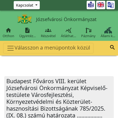
Ugrás a fő tartalomra

Kapcsolat
Józsefvárosi Önkormányzat




Otthon
Ügyintéz…
Részvétel
Átláthat…
Pázmány
Állami k…
Válasszon a menüpontok közül

Budapest Főváros VIII. kerület
Józsefvárosi Önkormányzat Képviselő-
testülete Városfejlesztési,
Környezetvédelmi és Közterület-
hasznosítási Bizottságának 785/2025.
(IX. 08.) számú határozata ……………..