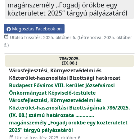
magánszemély „Fogadj örökbe egy
közterületet 2025” tárgyú pályázatáról
Megosztás Facebook-on
event_available
Utolsó frissítés:
2025. október 6.
(Létrehozva:
2025. október
6.
)
786/2025.
(IX.08.)
Városfejlesztési, Környezetvédelmi és
Közterület-hasznosítási Bizottsági határozat
Budapest Főváros VIII. kerület Józsefvárosi
Önkormányzat Képviselő-testülete
Városfejlesztési, Környezetvédelmi és
Közterület-hasznosítási Bizottságának 786/2025.
(IX. 08.) számú határozata ………….
magánszemély „Fogadj örökbe egy közterületet
2025” tárgyú pályázatáról
Utolsó frissítés: 2025. október 6.
event_available