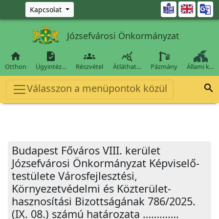
Ugrás a fő tartalomra

Kapcsolat
Józsefvárosi Önkormányzat




Otthon
Ügyintéz…
Részvétel
Átláthat…
Pázmány
Állami k…
Válasszon a menüpontok közül

Budapest Főváros VIII. kerület
Józsefvárosi Önkormányzat Képviselő-
testülete Városfejlesztési,
Környezetvédelmi és Közterület-
hasznosítási Bizottságának 786/2025.
(IX. 08.) számú határozata ………….