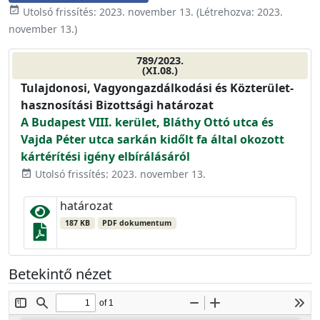
event_available
Utolsó frissítés:
2023. november 13.
(Létrehozva:
2023.
november 13.
)
789/2023.
(XI.08.)
Tulajdonosi, Vagyongazdálkodási és Közterület-
hasznosítási Bizottsági határozat
A Budapest VIII. kerület, Bláthy Ottó utca és
Vajda Péter utca sarkán kidőlt fa által okozott
kártérítési igény elbírálásáról
Utolsó frissítés: 2023. november 13.
event_available
határozat
187 KB
PDF dokumentum
Betekintő nézet