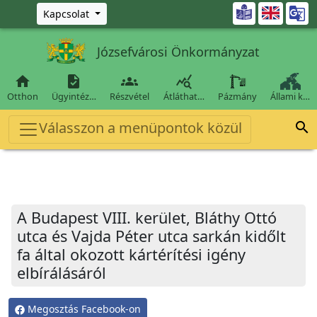
Ugrás a fő tartalomra

Kapcsolat
Józsefvárosi Önkormányzat




Otthon
Ügyintéz…
Részvétel
Átláthat…
Pázmány
Állami k…
Válasszon a menüpontok közül

A Budapest VIII. kerület, Bláthy Ottó
utca és Vajda Péter utca sarkán kidőlt
fa által okozott kártérítési igény
elbírálásáról
Megosztás Facebook-on