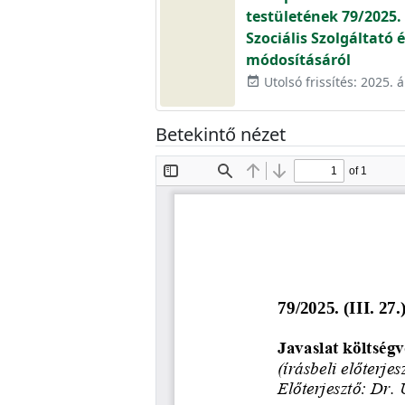
testületének 79/2025. 
Szociális Szolgáltató
módosításáról
Utolsó frissítés: 2025. áp
event_available
Betekintő nézet