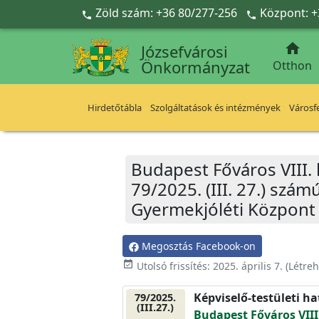
Ugrás a fő tartalomra
Zöld szám: +36 80/277-256
Központ: +



Józsefvárosi
Önkormányzat
Otthon
Hirdetőtábla
Szolgáltatások és intézmények
Városfe
Budapest Főváros VIII.
79/2025. (III. 27.) szám
Gyermekjóléti Központ 
Megosztás Facebook-on
event_available
Utolsó frissítés:
2025. április 7.
(Létre
Képviselő-testületi h
79/2025.
(III.27.)
Budapest Főváros VIII