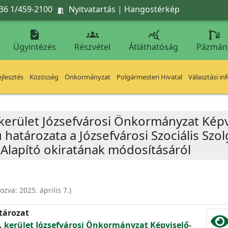
36 1/459-2100
Nyitvatartás
|
Hangostérkép




Ügyintézés
Részvétel
Átláthatóság
Pázmán
jlesztés
Közösség
Önkormányzat
Polgármesteri Hivatal
Választási in
 kerület Józsefvárosi Önkormányzat Képv
ú határozata a Józsefvárosi Szociális Szol
Alapító okiratának módosításáról
hozva:
2025. április 7.
)
atározat
. kerület Józsefvárosi Önkormányzat Képviselő-