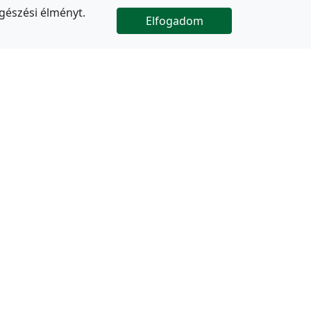
gészési élményt.
Elfogadom

Az oldal folytatódik