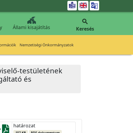


y
Állami kisajátítás
Keresés
formációk
Nemzetiségi Önkormányzatok
iselő-testületének
gáltató és
határozat
157 KB
PDF dokumentum