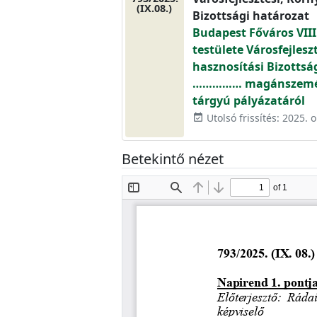
(IX.08.)
Bizottsági határozat
Budapest Főváros VIII
testülete Városfejlesz
hasznosítási Bizottsá
…………… magánszemély 
tárgyú pályázatáról
Utolsó frissítés: 2025. o
event_available
Betekintő nézet