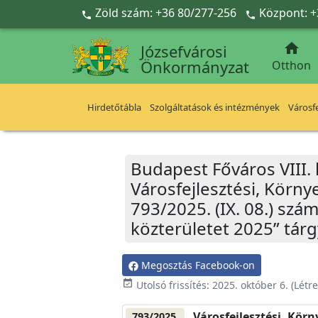
Ugrás a fő tartalomra
Zöld szám: +36 80/277-256
Központ: +



Józsefvárosi
Önkormányzat
Otthon
Hirdetőtábla
Szolgáltatások és intézmények
Városfe
Budapest Főváros VIII.
Városfejlesztési, Körn
793/2025. (IX. 08.) s
közterületet 2025” tárg
Megosztás Facebook-on
event_available
Utolsó frissítés:
2025. október 6.
(Létr
Városfejlesztési, Kör
793/2025.