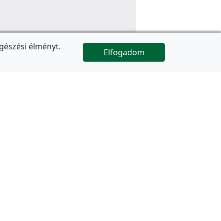
gészési élményt.
Elfogadom

Az oldal folytatódik