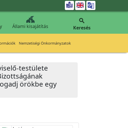


y
Állami kisajátítás
Keresés
formációk
Nemzetiségi Önkormányzatok
iselő-testülete
Bizottságának
Fogadj örökbe egy