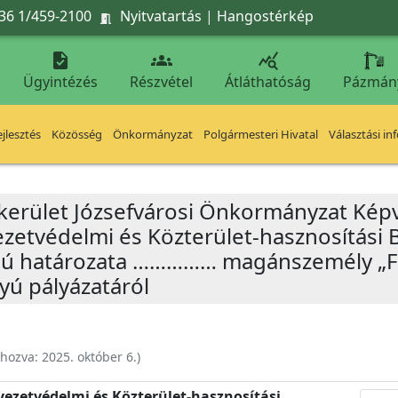
36 1/459-2100
Nyitvatartás
|
Hangostérkép




Ügyintézés
Részvétel
Átláthatóság
Pázmán
jlesztés
Közösség
Önkormányzat
Polgármesteri Hivatal
Választási in
 kerület Józsefvárosi Önkormányzat Képv
yezetvédelmi és Közterület-hasznosítási 
zámú határozata …………… magánszemély „
yú pályázatáról
ehozva:
2025. október 6.
)
nyezetvédelmi és Közterület-hasznosítási