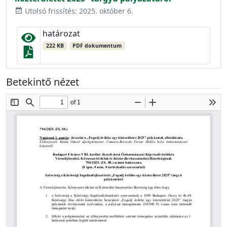
Utolsó frissítés: 2025. október 6.
event_available
határozat
222 KB
PDF dokumentum
Betekintő nézet