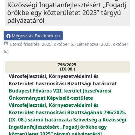
Közösségi Ingatlanfejlesztésért „Fogadj
örökbe egy közterületet 2025” tárgyú
pályázatáról
Megosztás Facebook-on
event_available
Utolsó frissítés:
2025. október 6.
(Létrehozva:
2025. október
6.
)
796/2025.
(IX.08.)
Városfejlesztési, Környezetvédelmi és
Közterület-hasznosítási Bizottsági határozat
Budapest Főváros VIII. kerület Józsefvárosi
Önkormányzat Képviselő-testülete
Városfejlesztési, Környezetvédelmi és
Közterület-hasznosítási Bizottságának 796/2025.
(IX. 08.) számú határozata Szövetség a Közösségi
Ingatlanfejlesztésért „Fogadj örökbe egy
közterületet 2025” tárgyú pályázatáról