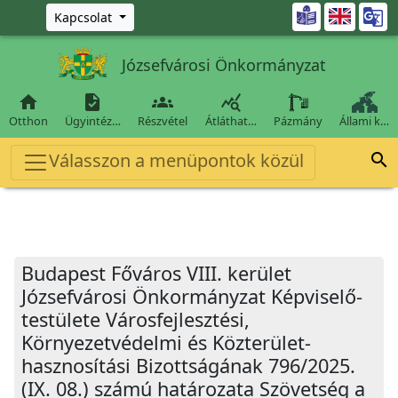
Ugrás a fő tartalomra

Kapcsolat
Józsefvárosi Önkormányzat




Otthon
Ügyintéz…
Részvétel
Átláthat…
Pázmány
Állami k…
Válasszon a menüpontok közül

Budapest Főváros VIII. kerület
Józsefvárosi Önkormányzat Képviselő-
testülete Városfejlesztési,
Környezetvédelmi és Közterület-
hasznosítási Bizottságának 796/2025.
(IX. 08.) számú határozata Szövetség a