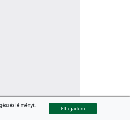
gészési élményt.
Elfogadom

Az oldal folytatódik