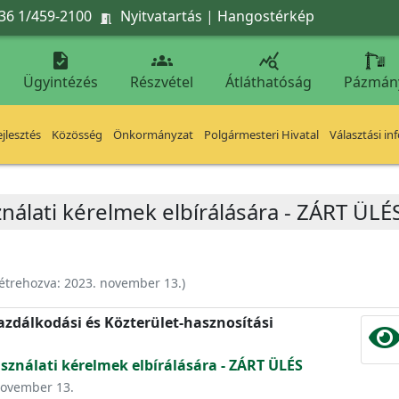
36 1/459-2100
Nyitvatartás
|
Hangostérkép




Ügyintézés
Részvétel
Átláthatóság
Pázmán
jlesztés
Közösség
Önkormányzat
Polgármesteri Hivatal
Választási in
ználati kérelmek elbírálására - ZÁRT ÜLÉ
étrehozva:
2023. november 13.
)
zdálkodási és Közterület-hasznosítási
asználati kérelmek elbírálására - ZÁRT ÜLÉS
 november 13.