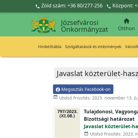
Ugrás a fő tartalomra
Zöld szám: +36 80/277-256
Központ: +



Józsefvárosi
Önkormányzat
Otthon
Hirdetőtábla
Szolgáltatások és intézmények
Városfe
Javaslat közterület-has
Megosztás Facebook-on
event_available
Utolsó frissítés:
2023. november 13.
(L
Tulajdonosi, Vagyonga
797/2023.
(XI.08.)
Bizottsági határozat
Javaslat közterület-h
Utolsó frissítés: 2023.
event_available