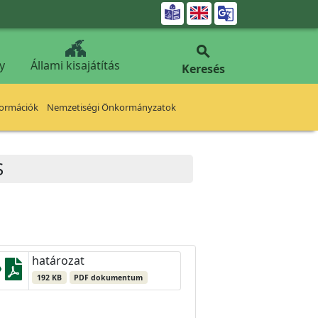


y
Állami kisajátítás
Keresés
formációk
Nemzetiségi Önkormányzatok
S
határozat
192 KB
PDF dokumentum