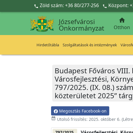
Ugrás a fő tartalomra
Zöld szám: +36 80/277-256
Központ: +



Józsefvárosi
Önkormányzat
Otthon
Hirdetőtábla
Szolgáltatások és intézmények
Városfe
Budapest Főváros VIII.
Városfejlesztési, Körn
797/2025. (IX. 08.) s
közterületet 2025” tárg
Megosztás Facebook-on
event_available
Utolsó frissítés:
2025. október 6.
(Létr
Városfejlesztési, Kör
797/2025.