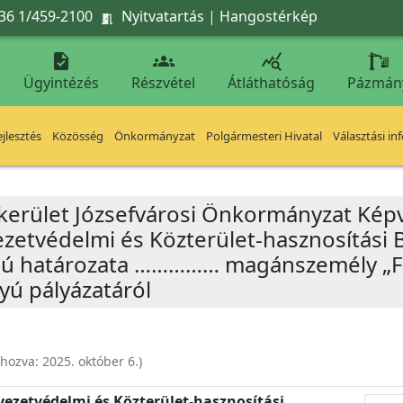
36 1/459-2100
Nyitvatartás
|
Hangostérkép




Ügyintézés
Részvétel
Átláthatóság
Pázmán
jlesztés
Közösség
Önkormányzat
Polgármesteri Hivatal
Választási in
 kerület Józsefvárosi Önkormányzat Képv
yezetvédelmi és Közterület-hasznosítási 
zámú határozata …………… magánszemély „
yú pályázatáról
ehozva:
2025. október 6.
)
nyezetvédelmi és Közterület-hasznosítási