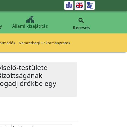


y
Állami kisajátítás
Keresés
formációk
Nemzetiségi Önkormányzatok
iselő-testülete
Bizottságának
Fogadj örökbe egy