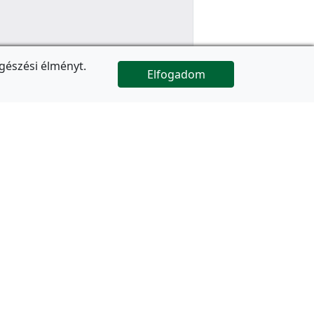
gészési élményt.
Elfogadom

Az oldal folytatódik