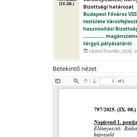
(IX.08.)
Bizottsági határozat
Budapest Főváros VIII
testülete Városfejlesz
hasznosítási Bizottsá
…………… magánszemély 
tárgyú pályázatáról
Utolsó frissítés: 2025. o
event_available
Betekintő nézet